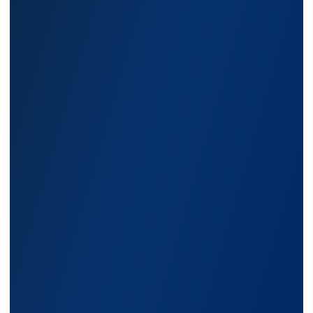
Каталог
Стабилизаторы напряжения
Однофазные стабилизаторы
Трехфазные стабилизаторы
Стабилизаторы три фазы в одну
Стабилизаторы для котлов Серия Термо
(Т)
Стабилизаторы инверторные ИнСтаб
Стабилизаторы серии R
Стабилизаторы в стойку Rack 19
Стабилизаторы настенные
Источники бесперебойного питания
Однофазные ИБП
ИБП постоянного тока
Комплекты ИБП и стабилизаторов
Аксессуары
Покупателям
О компании
Доставка
Оплата
Гарантии