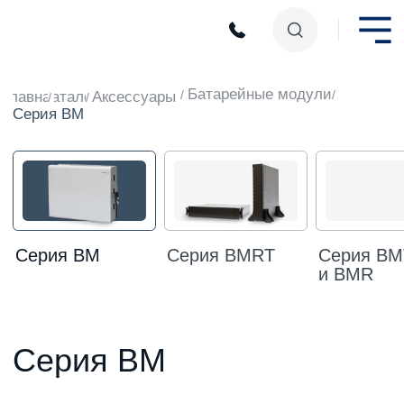
Батарейные модули
/
/
Главная
Каталог
Аксессуары
/
/
Серия BM
Серия BM
Серия BMRT
Серия BMT
и BMR
Серия BM
Полезная информация