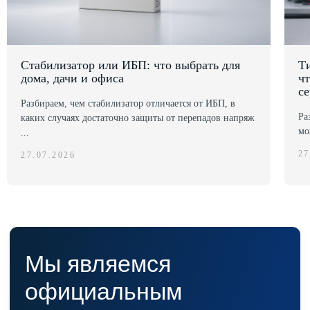
Мы являемся
официальным
дилером ГК «Штиль"
Стабилизатор или ИБП: что выбрать для
Т
Оставьте заявку на подбор
дома, дачи и офиса
чт
стабилизатора или ИБП и наши
се
менеджеры помогут вам подобрать
Разбираем, чем стабилизатор отличается от ИБП, в
подходящий вариант
Ра
каких случаях достаточно защиты от перепадов напряж
мо
...
Оставить заявку
27
27.07.2026
Телефон:
Почта:
8 (800) 444-75-17
info@shtil-stab.ru