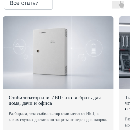
официальным
дилером ГК «Штиль"
Оставьте заявку на подбор
стабилизатора или ИБП и наши
менеджеры помогут вам подобрать
подходящий вариант
Оставить заявку
Телефон:
Почта:
8 (800) 444-75-17
info@shtil-stab.ru
Стабилизатор или ИБП: что выбрать для
Т
дома, дачи и офиса
чт
се
Разбираем, чем стабилизатор отличается от ИБП, в
Ра
каких случаях достаточно защиты от перепадов напряж
мо
...