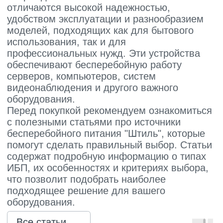
Однофазные стабилизаторы
Трехфазные стабилизаторы
Стабилизаторы три фазы в одну
Стабилизаторы для котлов Серия Термо
(Т)
Стабилизаторы инверторные ИнСтаб
Стабилизаторы серии R
Стабилизаторы в стойку Rack 19
Стабилизаторы настенные
Источники бесперебойного питания
Однофазные ИБП
ИБП постоянного тока
Комплекты ИБП и стабилизаторов
Аксессуары
Покупателям
О компании
Доставка
Оплата
Гарантии
Акции
Статьи
Контакты