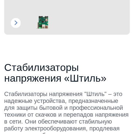
Источники бесперебойного питания (ИБП)
"Штиль" предназначены для защиты
оборудования от перебоев в
электроснабжении и поддержания его
работы в случае отключения сети. Они
обеспечивают стабильное напряжение, что
позволяет избежать простоев и возможных
повреждений техники. ИБП "Штиль"
отличаются высокой надежностью,
удобством эксплуатации и разнообразием
моделей, подходящих как для бытового
использования, так и для
профессиональных нужд. Эти устройства
обеспечивают бесперебойную работу
серверов, компьютеров, систем
видеонаблюдения и другого важного
оборудования.
Перед покупкой рекомендуем ознакомиться
с полезными статьями про источники
бесперебойного питания "Штиль", которые
помогут сделать правильный выбор. Статьи
содержат подробную информацию о типах
ИБП, их особенностях и критериях выбора,
что позволит подобрать наиболее
подходящее решение для вашего
оборудования.
Все статьи