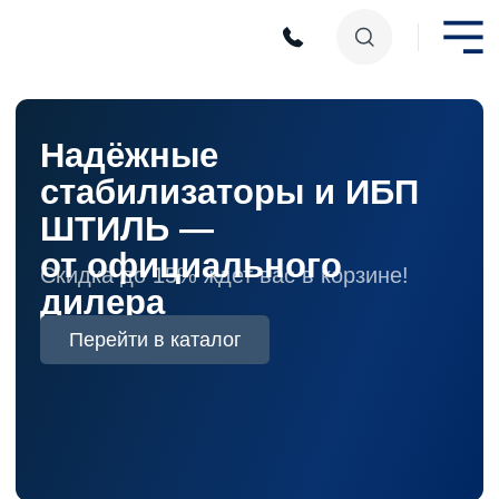
Надёжные
стабилизаторы и ИБП
ШТИЛЬ —
от официального
Скидка до 15% ждет вас в корзине!
дилера
Перейти в каталог
Каталог
товаров
Все товары