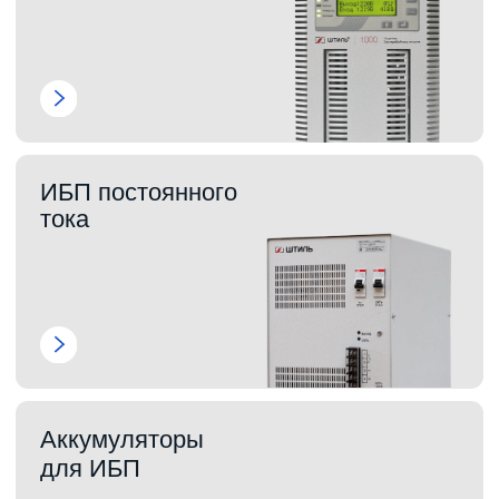
для защиты бытовой и профессиональной
техники от скачков и перепадов напряжения
в сети. Они обеспечивают стабильную
работу электрооборудования, продлевая
его срок службы и предотвращая поломки.
Стабилизаторы "Штиль" отличаются
высокой точностью регулировки,
долговечностью и удобством эксплуатации,
подходят как для частных домов, так и для
коммерческих объектов. Это проверенное
решение для защиты от любых сетевых
помех, доступное в различных моделях с
разной мощностью для удовлетворения
потребностей различных потребителей.
Перед покупкой рекомендуем ознакомиться
с полезными статьями про стабилизаторы
"Штиль", которые помогут сделать
правильный выбор. Статьи содержат
детальную информацию о технических
характеристиках, принципах работы и
подборе подходящей модели.
Все статьи