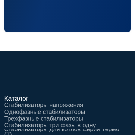
Гарантии
Акции
Статьи
Контакты
Условия оформления заказа
Реквизиты
+7 (495) 150-17-07
8 (800) 444-75-17
Режим работы: Пн-Пт: 9:00 —
18:00
info@shtil-stab.ru
Адрес:
г. Москва, 2-й Южнопортовый
проезд, д. 10, стр. 11