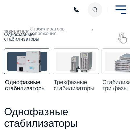
Стабилизаторы
/
Главная
Каталог
/
/
напряжения
Однофазные
стабилизаторы
Однофазные
Трехфазные
Стабилизаторы
Стабилиза
стабилизаторы
стабилизаторы
три фазы в одну
для котлов
Серия Терм
Однофазные
стабилизаторы