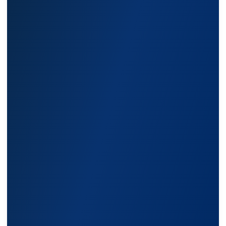
Каталог
Стабилизаторы напряжения
Однофазные стабилизаторы
Трехфазные стабилизаторы
Стабилизаторы три фазы в одну
Стабилизаторы для котлов Серия Термо
(Т)
Стабилизаторы инверторные ИнСтаб
Стабилизаторы серии R
Стабилизаторы в стойку Rack 19
Стабилизаторы настенные
Источники бесперебойного питания
Однофазные ИБП
ИБП постоянного тока
Комплекты ИБП и стабилизаторов
Аксессуары
Покупателям
О компании
Доставка
Оплата