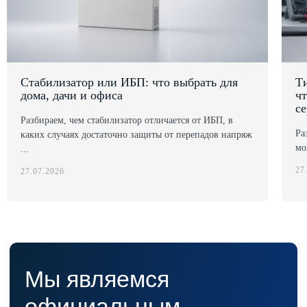
Мы являемся
официальным
дилером ГК «Штиль"
Стабилизатор или ИБП: что выбрать для
Т
Оставьте заявку на подбор
дома, дачи и офиса
чт
стабилизатора или ИБП и наши
се
менеджеры помогут вам подобрать
Разбираем, чем стабилизатор отличается от ИБП, в
подходящий вариант
Ра
каких случаях достаточно защиты от перепадов напряж
мо
...
Оставить заявку
27
27.07.2026
Телефон:
Почта:
8 (800) 444-75-17
info@shtil-stab.ru