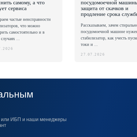
нить самому, а что
посудомоечной машин
ует сервиса
защита от скачков и
продление срока служ
раем частые неисправности
Рассказываем, зачем стиральн
лизаторов, что можно
посудомоечной машине нуже
рить самостоятельно и в
стабилизатор, как учесть пус
случаях ...
токи и ...
7.2026
27.07.2026
альным
ра или ИБП и наши менеджеры
ант