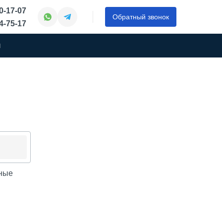
50-17-07
Обратный звонок
44-75-17
ы
ные