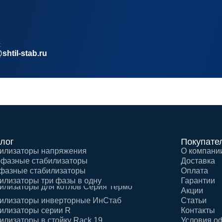
:
shtil-stab.ru
лог
Покупате
илизаторы напряжения
О компани
фазные стабилизаторы
Доставка
фазные стабилизаторы
Оплата
илизаторы три фазы в одну
Гарантии
илизаторы для котлов Серия Термо
Акции
илизаторы инверторные ИнСтаб
Статьи
илизаторы серии R
Контакты
илизаторы в стойку Rack 19
Условия о