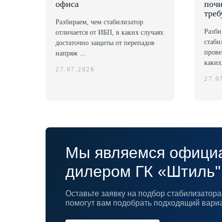
офиса
почи
треб
Разбираем, чем стабилизатор
Разби
отличается от ИБП, в каких случаях
стаби
достаточно защиты от перепадов
прове
напряж ...
каких 
27.07.2026
27.0
Мы являемся офици
дилером ГК «Штиль"
Оставьте заявку на подбор стабилизато
помогут вам подобрать подходящий вари