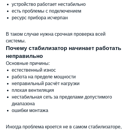
устройство работает нестабильно
есть проблемы с подключением
ресурс прибора исчерпан
В таком случае нужна срочная проверка всей
системы.
Почему стабилизатор начинает работать
неправильно
Основные причины:
естественный износ
работа на пределе мощности
неправильный расчёт нагрузки
Мы являемся
плохая вентиляция
официальным
нестабильная сеть за пределами допустимого
дилером ГК «Штиль"
диапазона
ошибки монтажа
Оставьте заявку на подбор
стабилизатора или ИБП и наши
менеджеры помогут вам подобрать
Иногда проблема кроется не в самом стабилизаторе,