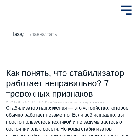
Назад
Главная
Статьи
/
/
Как понять, что стабилизатор
работает неправильно? 7
тревожных признаков
2026-03-04 15:17
Стабилизаторы напряжения
Стабилизатор напряжения — это устройство, которое
обычно работает незаметно. Если всё исправно, вы
просто пользуетесь техникой и не задумываетесь о
состоянии электросети. Но когда стабилизатор
начинает работать некорректно, это может привести к