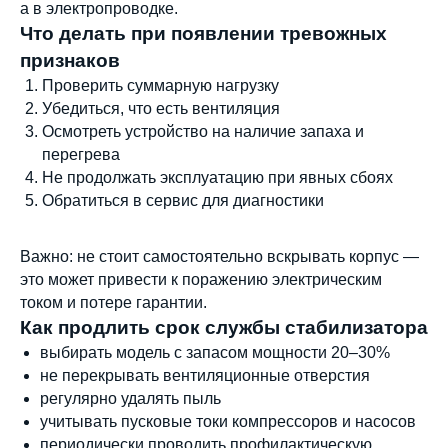
подходящий вариант
а в электропроводке.
Что делать при появлении тревожных
признаков
Оставить заявку
Проверить суммарную нагрузку
Убедиться, что есть вентиляция
Осмотреть устройство на наличие запаха и
перегрева
Телефон:
Почта:
8 (800) 444-75-17
info@shtil-stab.ru
Не продолжать эксплуатацию при явных сбоях
Обратиться в сервис для диагностики
Важно: не стоит самостоятельно вскрывать корпус —
это может привести к поражению электрическим
током и потере гарантии.
Как продлить срок службы стабилизатора
выбирать модель с запасом мощности 20–30%
не перекрывать вентиляционные отверстия
регулярно удалять пыль
учитывать пусковые токи компрессоров и насосов
периодически проводить профилактическую