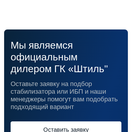
Стабилизаторы настенные
Источники бесперебойного питания
Однофазные ИБП
ИБП постоянного тока
Комплекты ИБП и стабилизаторов
Аксессуары
Покупателям
О компании
Доставка
Оплата
Гарантии
Акции
Статьи
Контакты
Условия оформления заказа
Реквизиты