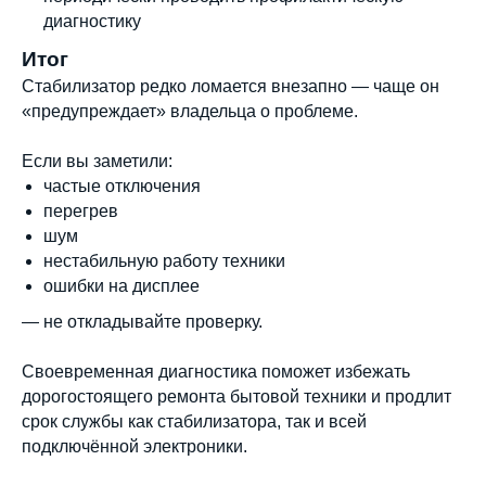
диагностику
Итог
Стабилизатор редко ломается внезапно — чаще он
«предупреждает» владельца о проблеме.
Если вы заметили:
частые отключения
перегрев
шум
нестабильную работу техники
ошибки на дисплее
— не откладывайте проверку.
Каталог
Стабилизаторы напряжения
Однофазные стабилизаторы
Своевременная диагностика поможет избежать
Трехфазные стабилизаторы
дорогостоящего ремонта бытовой техники и продлит
Стабилизаторы три фазы в одну
Стабилизаторы для котлов Серия Термо
срок службы как стабилизатора, так и всей
(Т)
Стабилизаторы инверторные ИнСтаб
подключённой электроники.
Стабилизаторы серии R
Стабилизаторы в стойку Rack 19