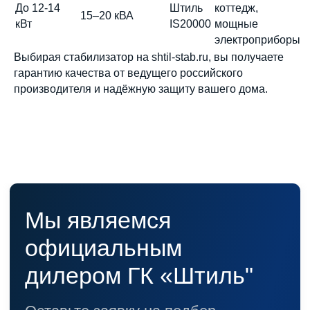
До 12-14
Штиль
коттедж,
15–20 кВА
кВт
IS20000
мощные
электроприборы
Выбирая стабилизатор на shtil-stab.ru, вы получаете
гарантию качества от ведущего российского
производителя и надёжную защиту вашего дома.
Каталог
Стабилизаторы напряжения
Однофазные стабилизаторы
Трехфазные стабилизаторы
Стабилизаторы три фазы в одну
Стабилизаторы для котлов Серия Термо
(Т)
Стабилизаторы инверторные ИнСтаб
Стабилизаторы серии R
Стабилизаторы в стойку Rack 19
Стабилизаторы настенные
Источники бесперебойного питания
Однофазные ИБП
ИБП постоянного тока
Комплекты ИБП и стабилизаторов