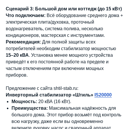
Сценарий 3: Большой дом или коттедж (до 15 кВт)
Что подключаем:
Всё оборудование среднего дома +
электрическая плита/духовка, проточный
водонагреватель, система полива, несколько
кондиционеров, мастерская с инструментами.
Рекомендация:
Для полной защиты всех
потребителей необходим стабилизатор мощностью
15–20 кВА
. Установка менее мощного устройства
приведёт к его постоянной работе на пределе и
Мы являемся
частым отключениям при включении мощных
официальным
приборов.
дилером ГК «Штиль"
Предложение с сайта shtil-stab.ru:
Оставьте заявку на подбор
Инверторный стабилизатор «Штиль»
IS20000
стабилизатора или ИБП и наши
Мощность:
20 кВА (16 кВт).
менеджеры помогут вам подобрать
Преимущества:
Максимальная надёжность для
подходящий вариант
большого дома. Этот прибор возьмёт под контроль
всю нагрузку, даже если вы одновременно
Оставить заявку
включите духовку, насос и сварочный аппарат.