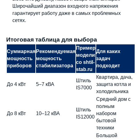
Широчайший диапазон входного напряжения
гарантирует работу даже в самых проблемных
сетях.
Телефон:
Почта:
8 (800) 444-75-17
info@shtil-stab.ru
Итоговая таблица для выбора
Пример
Суммарная
Рекомендуемая
Для каких
модели
мощность
мощность
задач
со shtil-
приборов
стабилизатора
подходит
stab.ru
Квартира, дача,
Штиль
До 4 кВт
5–7 кВА
защита котла и
IS7000
холодильника
Средний дом с
полным
Штиль
До 8 кВт
10–12 кВА
набором
IS12000
бытовой
техники
Большой