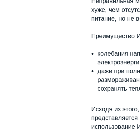
Неправильная мо
хуже, чем отсут
питание, но не 
Преимущество ИБ
колебания на
электроэнерги
даже при пол
размораживани
сохранять теп
Исходя из этого
представляется
использование И