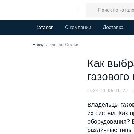
Каталог
О компании
Доставка
Назад
Главная
Статьи
/
/
Как выбр
газового
2024-11-05 16:27
Владельцы газов
их систем. Как 
оборудования? В
различные типы 