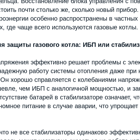
дельца. Восстановление блока управления с п
тоить почти столько же, сколько новый прибор
роэнергии особенно распространены в частных 
х, где чаще всего используются газовые котлы.
я защиты газового котла: ИБП или стабили
апряжения эффективно решает проблемы с эле
надежную работу системы отопления даже при 
 Он хорошо справляется с колебаниями напряж
шевле, чем ИБП с аналогичной мощностью, и з
тсутствие батарей в стабилизаторе означает, чт
номное питание в случае аварии, что упрощает 
что не все стабилизаторы одинаково эффектив