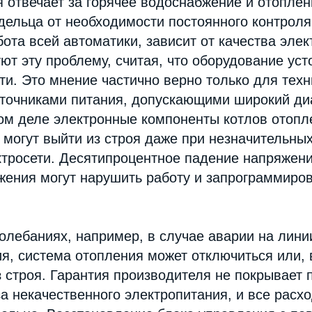
 отвечает за горячее водоснабжение и отоплен
ельца от необходимости постоянного контроля
абота всей автоматики, зависит от качества эле
ют эту проблему, считая, что оборудование уст
ти. Это мнение частично верно только для техн
точниками питания, допускающими широкий ди
ом деле электронные компоненты котлов отопл
 могут выйти из строя даже при незначительны
ктросети. Десятипроцентное падение напряжен
жения могут нарушить работу и запрограммиро
олебаниях, например, в случае аварии на лини
я, система отопления может отключиться или,
з строя. Гарантия производителя не покрывает
за некачественного электропитания, и все расх