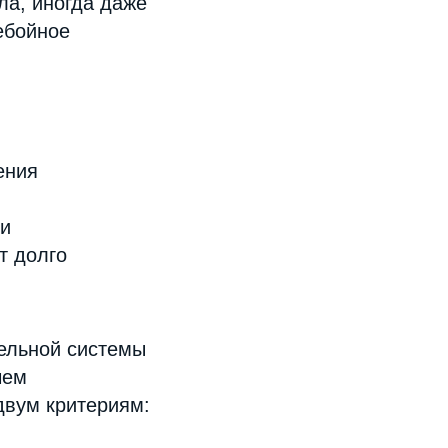
ла, иногда даже
ебойное
ения
 и
т долго
тельной системы
чем
двум критериям: