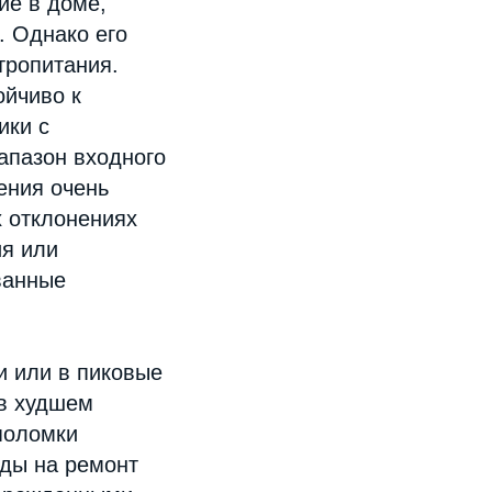
ие в доме,
. Однако его
ктропитания.
ойчиво к
ики с
апазон входного
ения очень
х отклонениях
ия или
ванные
и или в пиковые
 в худшем
 поломки
оды на ремонт