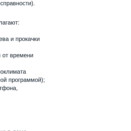
справности).
лагают:
ева и прокачки
 от времени
роклимата
ой программой);
тфона,