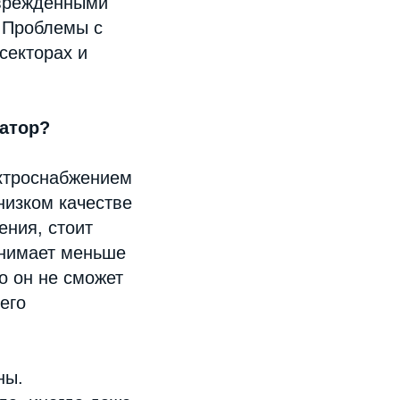
оврежденными
. Проблемы с
секторах и
затор?
ктроснабжением
низком качестве
ения, стоит
анимает меньше
о он не сможет
его
ны.