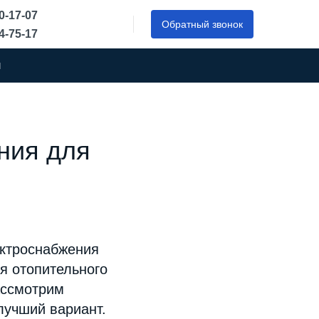
50-17-07
Обратный звонок
44-75-17
ы
ния для
ектроснабжения
я отопительного
ассмотрим
лучший вариант.