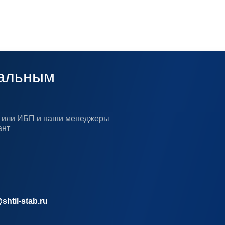
альным
ра или ИБП и наши менеджеры
ант
:
shtil-stab.ru