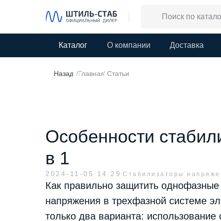
Каталог
О компании
Доставка
Назад
Главная
Статьи
/
/
Особенности стабил
в 1
2024-11-05 14:29
Стабилизаторы напряже
Как правильно защитить однофазные
напряжения в трехфазной системе э
только два варианта: использование 