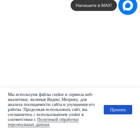
Оплата
Напишите в МАХ!
Гарантии
Акции
Статьи
Контакты
Условия оформления заказа
Реквизиты
+7 (495) 150-17-07
8 (800) 444-75-17
Режим работы: Пн-Пт: 9:00 —
18:00
Мы используем файлы cookie и сервисы веб-
info@shtil-stab.ru
аналитики, включая Яндекс.Метрику, для
анализа посещаемости сайта и улучшения его
Адрес:
работы. Продолжая использовать сайт, вы
Принять
г. Москва, 2-й Южнопортовый
соглашаетесь с использованием cookie в
проезд, д. 10, стр. 11
соответствии с
Политикой обработки
персональных данных