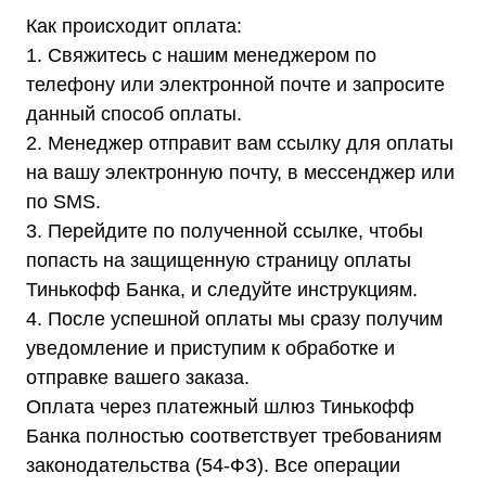
Трехфазные стабилизаторы
Как происходит оплата:
Стабилизаторы три фазы в одну
Стабилизаторы для котлов Серия Термо
1. Свяжитесь с нашим менеджером по
(Т)
Стабилизаторы инверторные ИнСтаб
телефону или электронной почте и запросите
Стабилизаторы серии R
Стабилизаторы в стойку Rack 19
данный способ оплаты.
Стабилизаторы настенные
Источники бесперебойного питания
2. Менеджер отправит вам ссылку для оплаты
Однофазные ИБП
на вашу электронную почту, в мессенджер или
ИБП постоянного тока
Комплекты ИБП и стабилизаторов
по SMS.
Аксессуары
3. Перейдите по полученной ссылке, чтобы
попасть на защищенную страницу оплаты
Тинькофф Банка, и следуйте инструкциям.
4. После успешной оплаты мы сразу получим
Покупателям
уведомление и приступим к обработке и
О компании
отправке вашего заказа.
Доставка
Оплата
Оплата через платежный шлюз Тинькофф
Гарантии
Акции
Банка полностью соответствует требованиям
Статьи
законодательства (54-ФЗ). Все операции
Контакты
Условия оформления заказа