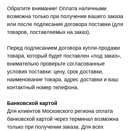
дилером ГК «Штиль"
Обратите внимание! Оплата наличными
Оставьте заявку на подбор
возможна только при получении вашего заказа
стабилизатора или ИБП и наши
или после подписания договора поставки (для
менеджеры помогут вам подобрать
товаров, поставляемых на заказ).
подходящий вариант
Перед подписанием договора купли-продажи
Оставить заявку
товара, который будет поставлен «под заказ»,
внимательно проверьте согласованные
условия поставки: цену, срок доставки,
Телефон:
Почта:
наименование товара, адрес доставки и ваш
8 (800) 444-75-17
info@shtil-stab.ru
контактный номер телефона.
Банковской картой
Для клиентов Московского региона оплата
банковской картой через терминал возможна
только при получении заказа. Для всех