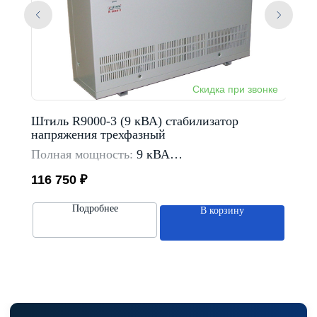
Штиль R9000-3 (9 кВА) стабилизатор
Комп
напряжения трехфазный
IS150
Полная мощность:
9 кВА
Полн
Тип входной сети:
трехфазная
Тип в
116 750
₽
489 
Предельный диапазон
входного напряжение:
(L1, 
233-475 В
Пред
Подробнее
В корзину
Способ установки:
напольный
90-31
Спосо