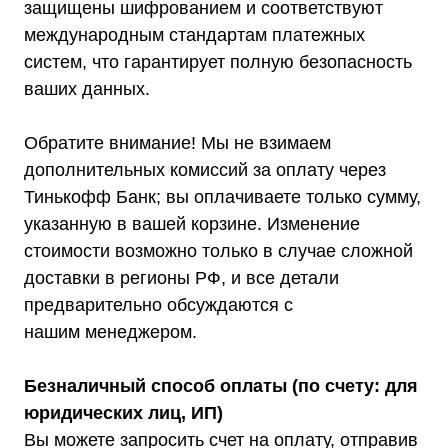
защищены шифрованием и соответствуют
Реквизиты
международным стандартам платежных
систем, что гарантирует полную безопасность
ваших данных.
+7 (495) 150-17-07
Обратите внимание! Мы не взимаем
8 (800) 444-75-17
дополнительных комиссий за оплату через
Режим работы: Пн-Пт: 9:00 —
Тинькофф Банк; вы оплачиваете только сумму,
18:00
info@shtil-stab.ru
указанную в вашей корзине. Изменение
стоимости возможно только в случае сложной
Адрес:
г. Москва, 2-й Южнопортовый
доставки в регионы РФ, и все детали
проезд, д. 10, стр. 11
предварительно обсуждаются с
нашим менеджером.
Безналичный способ оплаты (по счету: для
юридических лиц, ИП)
Информация, размещенная на сайте,
не является публичной офертой
Вы можете запросить счет на оплату, отправив