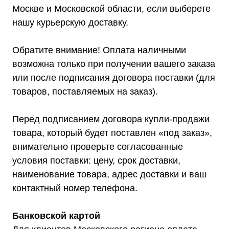
Москве и Московской области, если выберете
нашу курьерскую доставку.
Каталог
Обратите внимание! Оплата наличными
Стабилизаторы напряжения
Однофазные стабилизаторы
возможна только при получении вашего заказа
Трехфазные стабилизаторы
Стабилизаторы три фазы в одну
или после подписания договора поставки (для
Стабилизаторы для котлов Серия Термо
(Т)
товаров, поставляемых на заказ).
Стабилизаторы инверторные ИнСтаб
Стабилизаторы серии R
Стабилизаторы в стойку Rack 19
Стабилизаторы настенные
Перед подписанием договора купли-продажи
Источники бесперебойного питания
товара, который будет поставлен «под заказ»,
Однофазные ИБП
ИБП постоянного тока
внимательно проверьте согласованные
Комплекты ИБП и стабилизаторов
Аксессуары
условия поставки: цену, срок доставки,
наименование товара, адрес доставки и ваш
контактный номер телефона.
Банковской картой
Покупателям