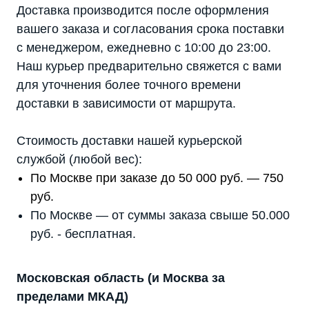
Доставка производится после оформления
вашего заказа и согласования срока поставки
с менеджером, ежедневно с 10:00 до 23:00.
Мы являемся
Наш курьер предварительно свяжется с вами
официальным
для уточнения более точного времени
дилером ГК «Штиль"
доставки в зависимости от маршрута.
Оставьте заявку на подбор
стабилизатора или ИБП и наши
Стоимость доставки нашей курьерской
менеджеры помогут вам подобрать
подходящий вариант
службой (любой вес):
По Москве при заказе до 50 000 руб. — 750
Оставить заявку
руб.
По Москве — от суммы заказа свыше 50.000
руб. - бесплатная.
Телефон:
Почта:
8 (800) 444-75-17
info@shtil-stab.ru
Московская область (и Москва за
пределами МКАД)