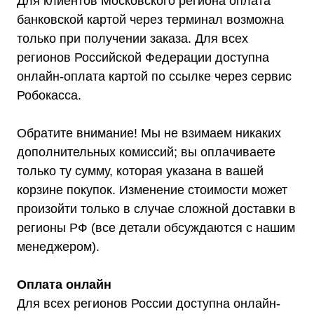
Для клиентов Московского региона оплата
О компании
Доставка
банковской картой через терминал возможна
Оплата
Гарантии
только при получении заказа. Для всех
Акции
регионов Российской Федерации доступна
Статьи
Контакты
онлайн-оплата картой по ссылке через сервис
Условия оформления заказа
Реквизиты
Робокасса.
Обратите внимание! Мы не взимаем никаких
дополнительных комиссий; вы оплачиваете
только ту сумму, которая указана в вашей
+7 (495) 150-17-07
корзине покупок. Изменение стоимости может
8 (800) 444-75-17
произойти только в случае сложной доставки в
Режим работы: Пн-Пт: 9:00 —
18:00
регионы РФ (все детали обсуждаются с нашим
info@shtil-stab.ru
менеджером).
Адрес:
г. Москва, 2-й Южнопортовый
проезд, д. 10, стр. 11
Оплата онлайн
Для всех регионов России доступна онлайн-