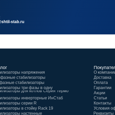
:
shtil-stab.ru
лог
Покупате
илизаторы напряжения
О компани
фазные стабилизаторы
Доставка
фазные стабилизаторы
Оплата
илизаторы три фазы в одну
Гарантии
илизаторы для котлов Серия Термо
Акции
илизаторы инверторные ИнСтаб
Статьи
илизаторы серии R
Контакты
илизаторы в стойку Rack 19
Условия о
илизаторы настенные
Реквизиты