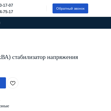
50-17-07
Обратный звонок
44-75-17
ы
кВА) стабилизатор напряжения
А
зные