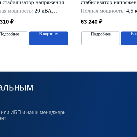
 стабилизатор напряжения
стабилизатор напряжен
ая мощность:
20 кВА
Полная мощность:
4,5 
входной сети:
однофазная
Тип входной сети:
одно
 310
₽
63 240
₽
дельный диапазон
входного
Предельный диапазон
яжение:
90-310 В
напряжение:
135-275 В
В корзину
В 
Подробнее
Подробнее
об установки:
Способ установки:
в ст
версальный
Rack 19"
альным
ра или ИБП и наши менеджеры
ант