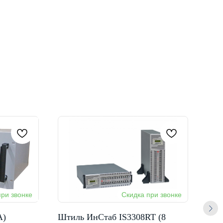
А)
Штиль ИнСтаб IS3308RT (8
Шти