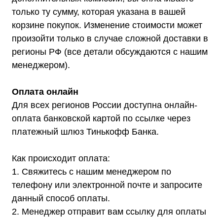
только ту сумму, которая указана в вашей
корзине покупок. Изменение стоимости может
произойти только в случае сложной доставки в
Каталог
регионы РФ (все детали обсуждаются с нашим
Стабилизаторы напряжения
менеджером).
Однофазные стабилизаторы
Трехфазные стабилизаторы
Стабилизаторы три фазы в одну
Стабилизаторы для котлов Серия Термо
Оплата онлайн
(Т)
Стабилизаторы инверторные ИнСтаб
Стабилизаторы серии R
Для всех регионов России доступна онлайн-
Стабилизаторы в стойку Rack 19
оплата банковской картой по ссылке через
Стабилизаторы настенные
Источники бесперебойного питания
платежный шлюз Тинькофф Банка.
Однофазные ИБП
ИБП постоянного тока
Комплекты ИБП и стабилизаторов
Как происходит оплата:
Аксессуары
1. Свяжитесь с нашим менеджером по
телефону или электронной почте и запросите
данный способ оплаты.
2. Менеджер отправит вам ссылку для оплаты