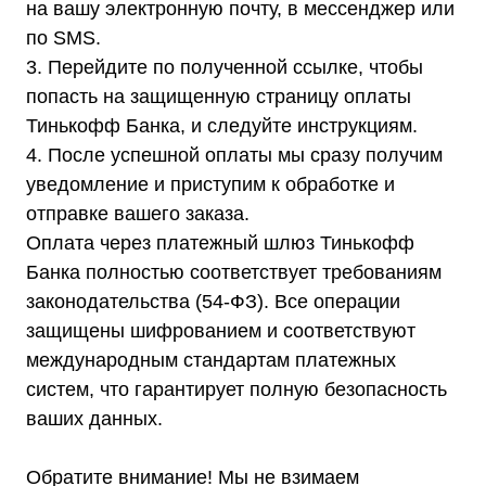
Покупателям
на вашу электронную почту, в мессенджер или
О компании
по SMS.
Доставка
Оплата
3. Перейдите по полученной ссылке, чтобы
Гарантии
Акции
попасть на защищенную страницу оплаты
Статьи
Тинькофф Банка, и следуйте инструкциям.
Контакты
Условия оформления заказа
4. После успешной оплаты мы сразу получим
Реквизиты
уведомление и приступим к обработке и
отправке вашего заказа.
Оплата через платежный шлюз Тинькофф
Банка полностью соответствует требованиям
+7 (495) 150-17-07
законодательства (54-ФЗ). Все операции
8 (800) 444-75-17
защищены шифрованием и соответствуют
Режим работы: Пн-Пт: 9:00 —
международным стандартам платежных
18:00
info@shtil-stab.ru
систем, что гарантирует полную безопасность
ваших данных.
Адрес:
г. Москва, 2-й Южнопортовый
проезд, д. 10, стр. 11
Обратите внимание! Мы не взимаем