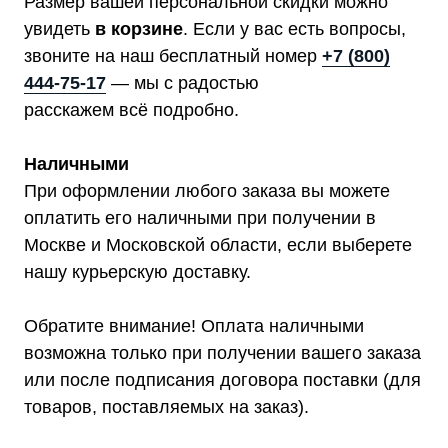
Размер вашей персональной скидки можно
увидеть
в корзине
. Если у вас есть вопросы,
звоните на наш бесплатный номер
+7 (800)
444-75-17
— мы с радостью
Мы являемся
расскажем всё подробно.
официальным
дилером ГК «Штиль"
Наличными
Оставьте заявку на подбор
При оформлении любого заказа вы можете
стабилизатора или ИБП и наши
оплатить его наличными при получении в
менеджеры помогут вам подобрать
подходящий вариант
Москве и Московской области, если выберете
нашу курьерскую доставку.
Оставить заявку
Обратите внимание! Оплата наличными
возможна только при получении вашего заказа
или после подписания договора поставки (для
Телефон:
Почта:
товаров, поставляемых на заказ).
8 (800) 444-75-17
info@shtil-stab.ru