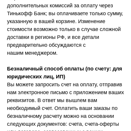
дополнительных комиссий за оплату через
Тинькофф Банк; вы оплачиваете только сумму,
указанную в вашей корзине. Изменение
Информация, размещенная на сайте,
стоимости возможно только в случае сложной
не является публичной офертой
доставки в регионы РФ, и все детали
© 2021-2026 Официальный дилер «Штиль»
предварительно обсуждаются с
Политика конфиденциальности
нашим менеджером.
Безналичный способ оплаты (по счету: для
юридических лиц, ИП)
Вы можете запросить счет на оплату, отправив
нам электронное письмо с приложением ваших
реквизитов. В ответ мы вышлем вам
необходимый счет. Оплатить ваши заказы по
безналичному расчету можно на основании
следующих документов: счета, счета-оферты