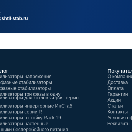
:
shtil-stab.ru
лог
Покупате
илизаторы напряжения
О компани
фазные стабилизаторы
Доставка
фазные стабилизаторы
Оплата
илизаторы три фазы в одну
Гарантии
илизаторы для котлов Серия Термо
Акции
илизаторы инверторные ИнСтаб
Статьи
илизаторы серии R
Контакты
илизаторы в стойку Rack 19
Условия о
илизаторы настенные
Реквизиты
чники бесперебойного питания