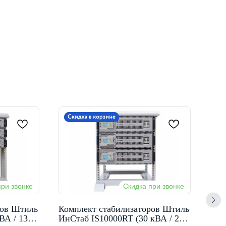
ров Штиль
Комплект стабилизаторов Штиль
Шти
ВА / 13,5
ИнСтаб IS10000RT (30 кВА / 27
ста