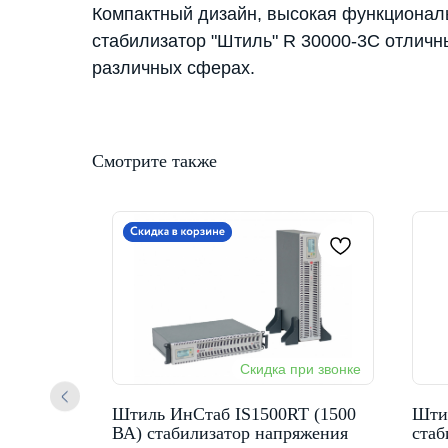
Компактный дизайн, высокая функциональ
стабилизатор "Штиль" R 30000-3C отлич
различных сферах.
Смотрите также
кВА)
Штиль ИнСтаб IS1500RT (1500
Штил
ия
ВА) стабилизатор напряжения
стаб