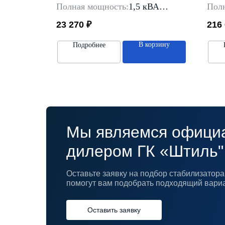
 кВА
Полная мощность:
1,5 кВА
Полн
фазная
Тип входной сети:
однофазная
Тип 
23 270
₽
216
ходного
Предельный диапазон
входного
Пред
напряжение:
90-310 В
напр
орзину
В корзину
Подробнее
льный
Способ установки:
Спос
универсальный
Мы являемся офици
дилером ГК «Штиль"
Оставьте заявку на подбор стабилизато
помогут вам подобрать подходящий вари
Оставить заявку