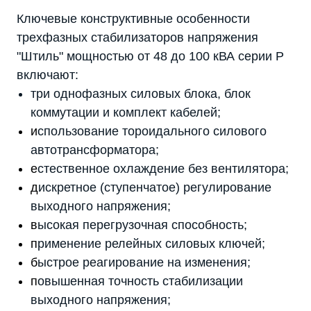
Ключевые конструктивные особенности
трехфазных стабилизаторов напряжения
"Штиль" мощностью от 48 до 100 кВА серии P
включают:
три однофазных силовых блока, блок
коммутации и комплект кабелей;
и
спользование тороидального силового
автотрансформатора;
е
стественное охлаждение без вентилятора;
д
искретное (ступенчатое) регулирование
выходного напряжения;
в
ысокая перегрузочная способность;
п
рименение релейных силовых ключей;
б
ыстрое реагирование на изменения;
п
овышенная точность стабилизации
выходного напряжения;