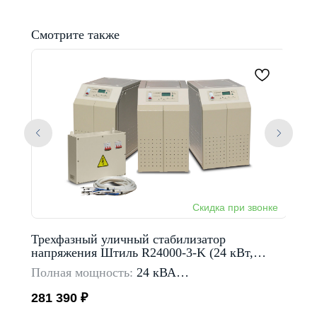
Смотрите также
Трехфазный уличный стабилизатор
Штил
напряжения Штиль R24000-3-K (24 кВт,
стаби
380В)
Полная мощность:
24 кВА
Полн
Тип входной сети:
трехфазная
Тип в
281 390
₽
136 
Предельный диапазон
входного напряжение:
Преде
135-275 В
90-31