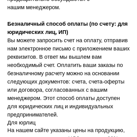
Акции
Статьи
нашим менеджером.
Контакты
Условия оформления заказа
Реквизиты
Безналичный способ оплаты (по счету: для
юридических лиц, ИП)
Вы можете запросить счет на оплату, отправив
нам электронное письмо с приложением ваших
+7 (495) 150-17-07
реквизитов. В ответ мы вышлем вам
8 (800) 444-75-17
необходимый счет. Оплатить ваши заказы по
Режим работы: Пн-Пт: 9:00 —
безналичному расчету можно на основании
18:00
следующих документов: счета, счета-оферты
info@shtil-stab.ru
или договора, согласованных с вашим
Адрес:
менеджером. Этот способ оплаты доступен
г. Москва, 2-й Южнопортовый
проезд, д. 10, стр. 11
для юридических лиц и индивидуальных
предпринимателей.
Для юрлиц
На нашем сайте указаны цены на продукцию,