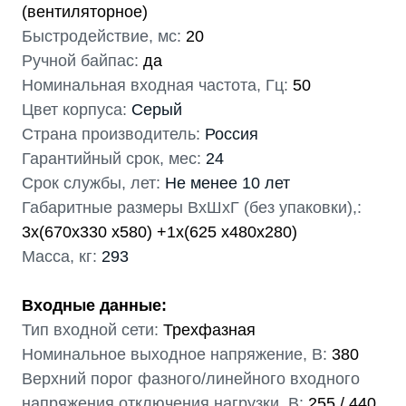
(вентиляторное)
Быстродействие, мс:
20
Ручной байпас:
да
Номинальная входная частота, Гц:
50
Цвет корпуса:
Серый
Страна производитель:
Россия
Гарантийный срок, мес:
24
Срок службы, лет:
Не менее 10 лет
Габаритные размеры ВхШхГ (без упаковки),:
3х(670x330 x580) +1х(625 х480х280)
Масса, кг:
293
Входные данные:
Тип входной сети:
Трехфазная
Номинальное выходное напряжение, В:
380
Верхний порог фазного/линейного входного
напряжения отключения нагрузки, В:
255 / 440