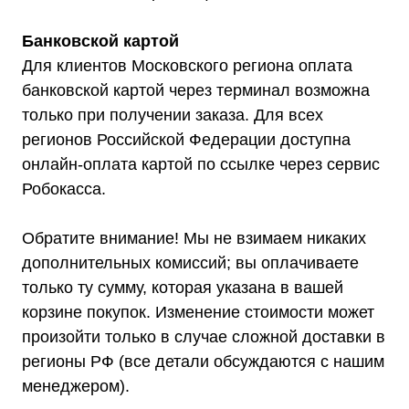
Мы являемся
официальным
Банковской картой
дилером ГК «Штиль"
Для клиентов Московского региона оплата
банковской картой через терминал возможна
Оставьте заявку на подбор
только при получении заказа. Для всех
стабилизатора или ИБП и наши
менеджеры помогут вам подобрать
регионов Российской Федерации доступна
подходящий вариант
онлайн-оплата картой по ссылке через сервис
Робокасса.
Оставить заявку
Обратите внимание! Мы не взимаем никаких
дополнительных комиссий; вы оплачиваете
только ту сумму, которая указана в вашей
Телефон:
Почта:
8 (800) 444-75-17
info@shtil-stab.ru
корзине покупок. Изменение стоимости может
произойти только в случае сложной доставки в
регионы РФ (все детали обсуждаются с нашим
менеджером).