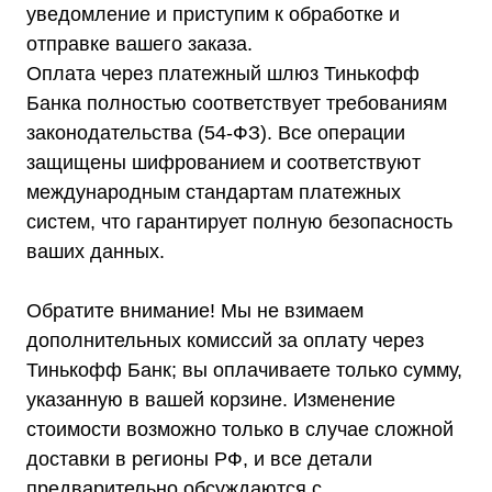
уведомление и приступим к обработке и
Каталог
Стабилизаторы напряжения
отправке вашего заказа.
Однофазные стабилизаторы
Оплата через платежный шлюз Тинькофф
Трехфазные стабилизаторы
Стабилизаторы три фазы в одну
Банка полностью соответствует требованиям
Стабилизаторы для котлов Серия Термо
(Т)
Стабилизаторы инверторные ИнСтаб
законодательства (54-ФЗ). Все операции
Стабилизаторы серии R
защищены шифрованием и соответствуют
Стабилизаторы в стойку Rack 19
Стабилизаторы настенные
международным стандартам платежных
Источники бесперебойного питания
Однофазные ИБП
систем, что гарантирует полную безопасность
ИБП постоянного тока
ваших данных.
Комплекты ИБП и стабилизаторов
Аксессуары
Обратите внимание! Мы не взимаем
дополнительных комиссий за оплату через
Тинькофф Банк; вы оплачиваете только сумму,
указанную в вашей корзине. Изменение
Покупателям
О компании
стоимости возможно только в случае сложной
Доставка
доставки в регионы РФ, и все детали
Оплата
Гарантии
предварительно обсуждаются с