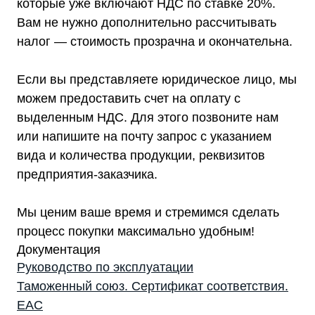
которые уже включают НДС по ставке 20%.
Информация, размещенная на сайте,
Вам не нужно дополнительно рассчитывать
не является публичной офертой
© 2021-2026 Официальный дилер «Штиль»
налог — стоимость прозрачна и окончательна.
Политика конфиденциальности
Если вы представляете юридическое лицо, мы
можем предоставить счет на оплату с
выделенным НДС. Для этого позвоните нам
или напишите на почту запрос с указанием
вида и количества продукции, реквизитов
предприятия-заказчика.
Мы ценим ваше время и стремимся сделать
процесс покупки максимально удобным!
Документация
Руководство по эксплуатации
Таможенный союз. Сертификат соответствия.
EAC