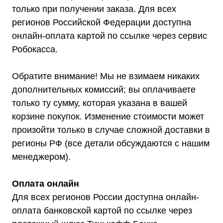
только при получении заказа. Для всех
Оставьте заявку на подбор
регионов Российской Федерации доступна
стабилизатора или ИБП и наши
менеджеры помогут вам подобрать
онлайн-оплата картой по ссылке через сервис
подходящий вариант
Робокасса.
Оставить заявку
Обратите внимание! Мы не взимаем никаких
дополнительных комиссий; вы оплачиваете
только ту сумму, которая указана в вашей
корзине покупок. Изменение стоимости может
Телефон:
Почта:
8 (800) 444-75-17
info@shtil-stab.ru
произойти только в случае сложной доставки в
регионы РФ (все детали обсуждаются с нашим
менеджером).
Оплата онлайн
Для всех регионов России доступна онлайн-
оплата банковской картой по ссылке через