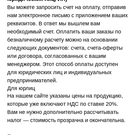
Вы можете запросить счет на оплату, отправив
нам электронное письмо с приложением ваших
реквизитов. В ответ мы вышлем вам
+7 (495) 150-17-07
необходимый счет. Оплатить ваши заказы по
безналичному расчету можно на основании
8 (800) 444-75-17
следующих документов: счета, счета-оферты
Режим работы: Пн-Пт: 9:00 —
18:00
или договора, согласованных с вашим
info@shtil-stab.ru
менеджером. Этот способ оплаты доступен
Адрес:
для юридических лиц и индивидуальных
г. Москва, 2-й Южнопортовый
проезд, д. 10, стр. 11
предпринимателей.
Для юрлиц
На нашем сайте указаны цены на продукцию,
которые уже включают НДС по ставке 20%.
Вам не нужно дополнительно рассчитывать
Информация, размещенная на сайте,
налог — стоимость прозрачна и окончательна.
не является публичной офертой
© 2021-2026 Официальный дилер «Штиль»