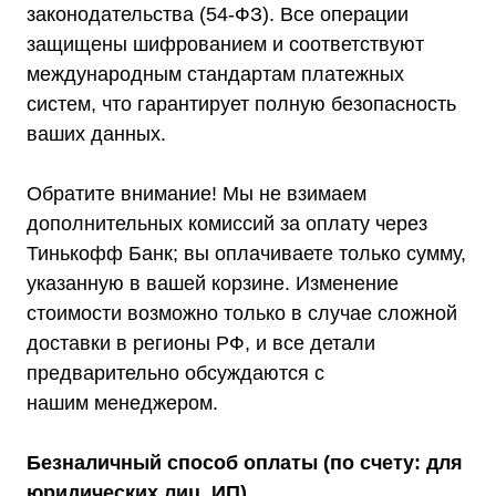
Стабилизаторы три фазы в одну
законодательства (54-ФЗ). Все операции
Стабилизаторы для котлов Серия Термо
(Т)
защищены шифрованием и соответствуют
Стабилизаторы инверторные ИнСтаб
Стабилизаторы серии R
международным стандартам платежных
Стабилизаторы в стойку Rack 19
Стабилизаторы настенные
систем, что гарантирует полную безопасность
Источники бесперебойного питания
ваших данных.
Однофазные ИБП
ИБП постоянного тока
Комплекты ИБП и стабилизаторов
Аксессуары
Обратите внимание! Мы не взимаем
дополнительных комиссий за оплату через
Тинькофф Банк; вы оплачиваете только сумму,
указанную в вашей корзине. Изменение
стоимости возможно только в случае сложной
Покупателям
доставки в регионы РФ, и все детали
О компании
Доставка
предварительно обсуждаются с
Оплата
Гарантии
нашим менеджером.
Акции
Статьи
Контакты
Безналичный способ оплаты (по счету: для
Условия оформления заказа
Реквизиты
юридических лиц, ИП)