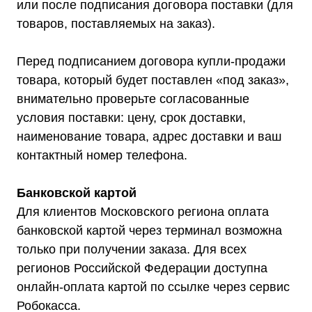
или после подписания договора поставки (для
товаров, поставляемых на заказ).
Перед подписанием договора купли-продажи
товара, который будет поставлен «под заказ»,
внимательно проверьте согласованные
условия поставки: цену, срок доставки,
наименование товара, адрес доставки и ваш
контактный номер телефона.
Банковской картой
Для клиентов Московского региона оплата
Мы являемся
банковской картой через терминал возможна
официальным
только при получении заказа. Для всех
дилером ГК «Штиль"
регионов Российской Федерации доступна
Оставьте заявку на подбор
онлайн-оплата картой по ссылке через сервис
стабилизатора или ИБП и наши
Робокасса.
менеджеры помогут вам подобрать