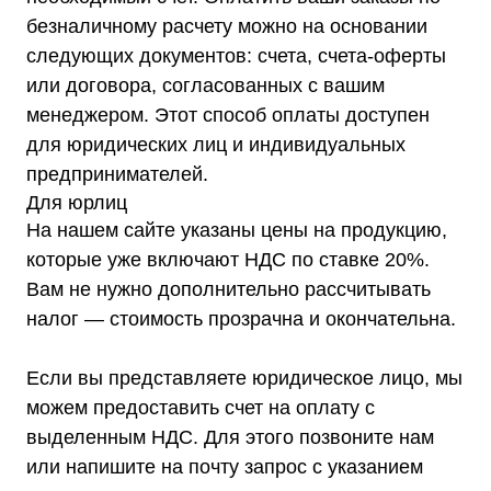
безналичному расчету можно на основании
+7 (495) 150-17-07
следующих документов: счета, счета-оферты
8 (800) 444-75-17
или договора, согласованных с вашим
Режим работы: Пн-Пт: 9:00 —
18:00
менеджером. Этот способ оплаты доступен
info@shtil-stab.ru
для юридических лиц и индивидуальных
Адрес:
предпринимателей.
г. Москва, 2-й Южнопортовый
Для юрлиц
проезд, д. 10, стр. 11
На нашем сайте указаны цены на продукцию,
которые уже включают НДС по ставке 20%.
Вам не нужно дополнительно рассчитывать
налог — стоимость прозрачна и окончательна.
Информация, размещенная на сайте,
не является публичной офертой
Если вы представляете юридическое лицо, мы
© 2021-2026 Официальный дилер «Штиль»
можем предоставить счет на оплату с
Политика конфиденциальности
выделенным НДС. Для этого позвоните нам
или напишите на почту запрос с указанием