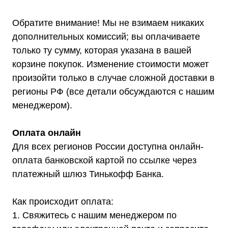
подходящий вариант
Обратите внимание! Мы не взимаем никаких
Оставить заявку
дополнительных комиссий; вы оплачиваете
только ту сумму, которая указана в вашей
корзине покупок. Изменение стоимости может
произойти только в случае сложной доставки в
Телефон:
Почта:
8 (800) 444-75-17
info@shtil-stab.ru
регионы РФ (все детали обсуждаются с нашим
менеджером).
Оплата онлайн
Для всех регионов России доступна онлайн-
оплата банковской картой по ссылке через
платежный шлюз Тинькофф Банка.
Как происходит оплата:
1. Свяжитесь с нашим менеджером по