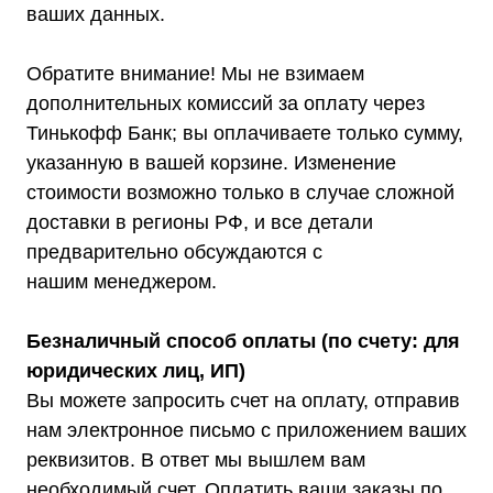
Стабилизаторы настенные
ваших данных.
Источники бесперебойного питания
Однофазные ИБП
ИБП постоянного тока
Обратите внимание! Мы не взимаем
Комплекты ИБП и стабилизаторов
Аксессуары
дополнительных комиссий за оплату через
Тинькофф Банк; вы оплачиваете только сумму,
указанную в вашей корзине. Изменение
стоимости возможно только в случае сложной
доставки в регионы РФ, и все детали
Покупателям
предварительно обсуждаются с
О компании
Доставка
нашим менеджером.
Оплата
Гарантии
Акции
Безналичный способ оплаты (по счету: для
Статьи
Контакты
юридических лиц, ИП)
Условия оформления заказа
Вы можете запросить счет на оплату, отправив
Реквизиты
нам электронное письмо с приложением ваших
реквизитов. В ответ мы вышлем вам
необходимый счет. Оплатить ваши заказы по