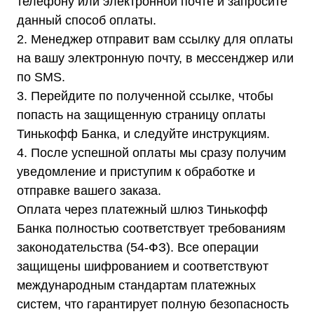
телефону или электронной почте и запросите
данный способ оплаты.
2. Менеджер отправит вам ссылку для оплаты
на вашу электронную почту, в мессенджер или
по SMS.
3. Перейдите по полученной ссылке, чтобы
попасть на защищенную страницу оплаты
Тинькофф Банка, и следуйте инструкциям.
4. После успешной оплаты мы сразу получим
уведомление и приступим к обработке и
отправке вашего заказа.
Оплата через платежный шлюз Тинькофф
Каталог
Банка полностью соответствует требованиям
Стабилизаторы напряжения
Однофазные стабилизаторы
законодательства (54-ФЗ). Все операции
Трехфазные стабилизаторы
защищены шифрованием и соответствуют
Стабилизаторы три фазы в одну
Стабилизаторы для котлов Серия Термо
(Т)
международным стандартам платежных
Стабилизаторы инверторные ИнСтаб
Стабилизаторы серии R
систем, что гарантирует полную безопасность
Стабилизаторы в стойку Rack 19