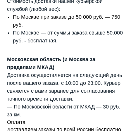
Стоимость доставки нашей курьерской
службой (любой вес):
По Москве при заказе до 50 000 руб. — 750
руб.
По Москве — от суммы заказа свыше 50.000
Мы являемся
руб. - бесплатная.
официальным
дилером ГК «Штиль"
Московская область (и Москва за
Оставьте заявку на подбор
пределами МКАД)
стабилизатора или ИБП и наши
менеджеры помогут вам подобрать
Доставка осуществляется на следующий день
подходящий вариант
после вашего заказа, с 10:00 до 23:00. Курьер
свяжется с вами заранее для согласования
Оставить заявку
точного времени доставки.
— По Московской области от МКАД — 30 руб.
за км.
Оплата
Телефон:
Почта:
8 (800) 444-75-17
info@shtil-stab.ru
Доставляем заказы по всей России бесплатно.