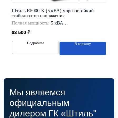
Штиль R5000-K (5 кВА) морозостойкий
Штил
стабилизатор напряжения
стаби
Полная мощность:
5 кВА
Полн
Тип входной сети:
однофазные
Тип в
63 500
₽
79 6
Предельный диапазон входного напряжение:
Пред
135-275 В
входн
Подробнее
В корзину
Способ установки:
напольный
Спосо