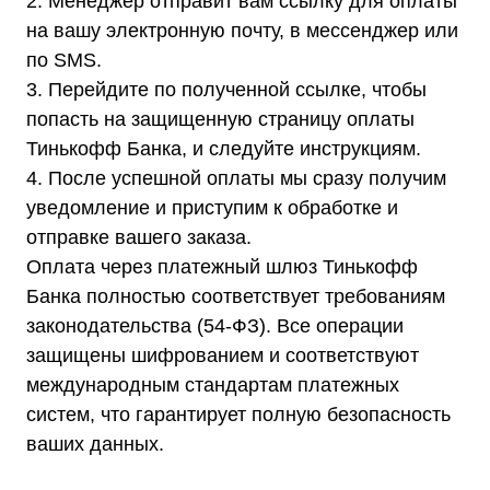
2. Менеджер отправит вам ссылку для оплаты
проезд, д. 10, стр. 11
на вашу электронную почту, в мессенджер или
по SMS.
3. Перейдите по полученной ссылке, чтобы
попасть на защищенную страницу оплаты
Информация, размещенная на сайте,
Тинькофф Банка, и следуйте инструкциям.
не является публичной офертой
4. После успешной оплаты мы сразу получим
© 2021-2026 Официальный дилер «Штиль»
Политика конфиденциальности
уведомление и приступим к обработке и
отправке вашего заказа.
Оплата через платежный шлюз Тинькофф
Банка полностью соответствует требованиям
законодательства (54-ФЗ). Все операции
защищены шифрованием и соответствуют
международным стандартам платежных
систем, что гарантирует полную безопасность
ваших данных.