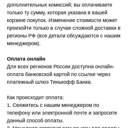
дополнительных комиссий; вы оплачиваете
Покупателям
только ту сумму, которая указана в вашей
О компании
Доставка
корзине покупок. Изменение стоимости может
Оплата
Гарантии
произойти только в случае сложной доставки в
Акции
регионы РФ (все детали обсуждаются с нашим
Статьи
Контакты
менеджером).
Условия оформления заказа
Реквизиты
Оплата онлайн
Для всех регионов России доступна онлайн-
оплата банковской картой по ссылке через
платежный шлюз Тинькофф Банка.
+7 (495) 150-17-07
8 (800) 444-75-17
Как происходит оплата:
Режим работы: Пн-Пт: 9:00 —
18:00
1. Свяжитесь с нашим менеджером по
info@shtil-stab.ru
телефону или электронной почте и запросите
Адрес:
данный способ оплаты.
г. Москва, 2-й Южнопортовый