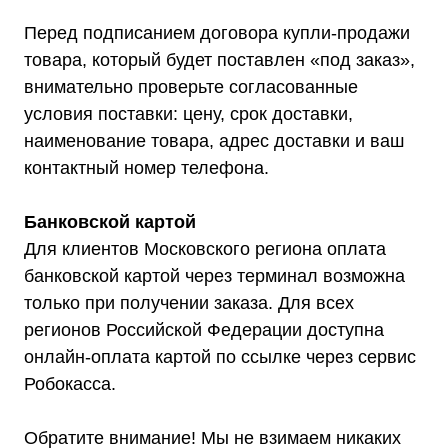
Перед подписанием договора купли-продажи
товара, который будет поставлен «под заказ»,
внимательно проверьте согласованные
условия поставки: цену, срок доставки,
Каталог
наименование товара, адрес доставки и ваш
Стабилизаторы напряжения
Однофазные стабилизаторы
контактный номер телефона.
Трехфазные стабилизаторы
Стабилизаторы три фазы в одну
Стабилизаторы для котлов Серия Термо
(Т)
Банковской картой
Стабилизаторы инверторные ИнСтаб
Стабилизаторы серии R
Для клиентов Московского региона оплата
Стабилизаторы в стойку Rack 19
Стабилизаторы настенные
банковской картой через терминал возможна
Источники бесперебойного питания
только при получении заказа. Для всех
Однофазные ИБП
ИБП постоянного тока
регионов Российской Федерации доступна
Комплекты ИБП и стабилизаторов
Аксессуары
онлайн-оплата картой по ссылке через сервис
Робокасса.
Обратите внимание! Мы не взимаем никаких