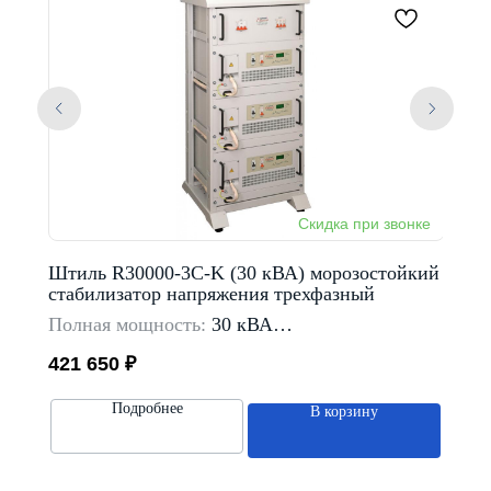
Штиль R30000-3C-K (30 кВА) морозостойкий
Штиль
стабилизатор напряжения трехфазный
напр
Полная мощность:
30 кВА
Полн
Тип входной сети:
трехфазная
Тип в
421 650
₽
108 
Предельный диапазон
входного напряжение:
Пред
233-475 В
135-2
Подробнее
В корзину
Способ установки:
в стойку Rack 19"
Спосо
Каталог
Стабилизаторы напряжения
Однофазные стабилизаторы