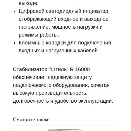
дилером ГК «Штиль"
выходе.
Цифровой светодиодный индикатор,
Оставьте заявку на подбор
стабилизатора или ИБП и наши
отображающий входное и выходное
менеджеры помогут вам подобрать
напряжение, мощность нагрузки и
подходящий вариант
режимы работы.
Клеммные колодки для подключения
Оставить заявку
входных и нагрузочных кабелей.
Стабилизатор "Штиль" R 16000
Телефон:
Почта:
обеспечивает надежную защиту
8 (800) 444-75-17
info@shtil-stab.ru
подключаемого оборудования, сочетая
высокую производительность,
долговечность и удобство эксплуатации.
Смотрите также