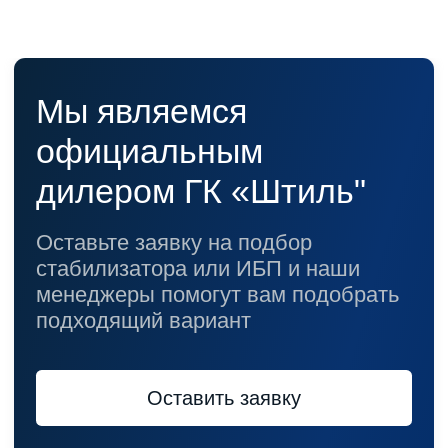
Трехфазные стабилизаторы
Стабилизаторы три фазы в одну
Стабилизаторы для котлов Серия Термо
(Т)
Стабилизаторы инверторные ИнСтаб
Стабилизаторы серии R
Стабилизаторы в стойку Rack 19
Стабилизаторы настенные
Источники бесперебойного питания
Однофазные ИБП
ИБП постоянного тока
Комплекты ИБП и стабилизаторов
Аксессуары
Покупателям
О компании
Доставка
Оплата
Гарантии
Акции
Статьи
Контакты
Условия оформления заказа