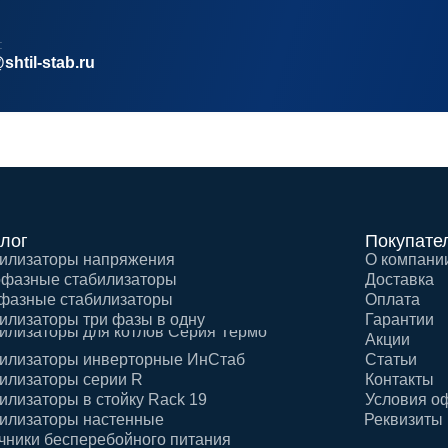
:
shtil-stab.ru
лог
Покупате
илизаторы напряжения
О компани
фазные стабилизаторы
Доставка
фазные стабилизаторы
Оплата
илизаторы три фазы в одну
Гарантии
илизаторы для котлов Серия Термо
Акции
илизаторы инверторные ИнСтаб
Статьи
илизаторы серии R
Контакты
илизаторы в стойку Rack 19
Условия о
илизаторы настенные
Реквизиты
чники бесперебойного питания