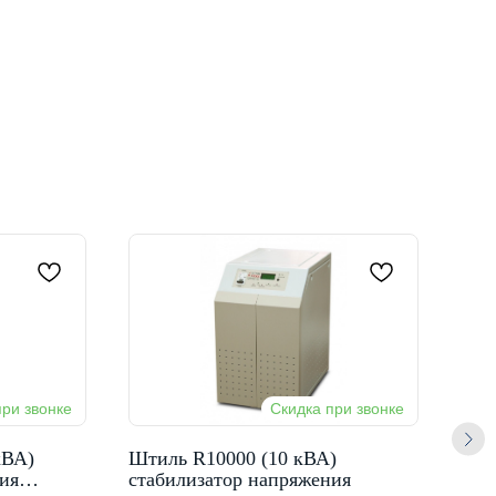
кВА)
Штиль R10000 (10 кВА)
Шти
ия
стабилизатор напряжения
мор