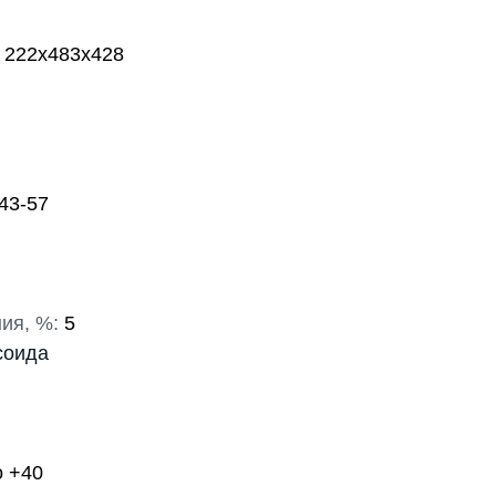
222х483х428
43-57
ия, %:
5
соида
о +40