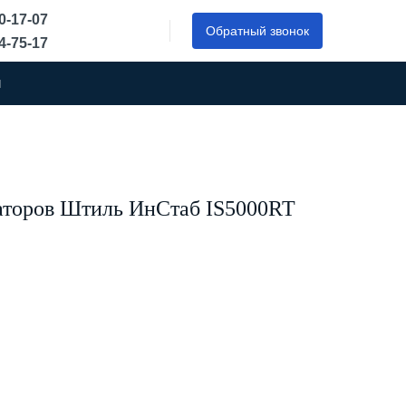
50-17-07
Обратный звонок
44-75-17
ы
аторов Штиль ИнСтаб IS5000RT