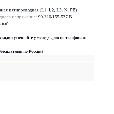
А
зная
пятипроводная (L1, L2, L3, N, PE)
дного напряжение:
90-310/155-537 В
ьный
 скидки уточняйте у менеджеров по телефонам:
 бесплатный по России)