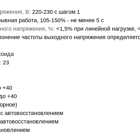
ряжения, В:
220-230 с шагом 1
ывная работа, 105-150% - не менее 5 с
ного напряжения, %:
<1,5% при линейной нагрузке, 
лонение частоты выходного напряжения определяется
соида
:
23
о +40
 до +40
орное)
c автовосстановлением
 автовосстановлением
ановлением