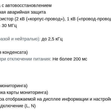
а c автовосстановлением
ая аварийная защита
истор (2 кВ («корпус-провод»), 1 кВ («провод-прово
- 30 МГц
азой и нейтралью):
до 2,5 кГц
з конденсата)
при отключении питания:
Не более 200 мс
 мониторинга)
вка карты мониторинга)
ра отображаемой на дисплее информации и настрой
дключение (L, N)