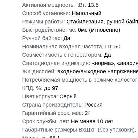
Активная мощность, кВт:
13,5
Способ установки:
Напольный
Режимы работы:
Стабилизация, ручной бай
Быстродействие, мс:
0мс (мгновенно)
Ручной байпас:
Да
Номинальная входная частота, Гц:
50
Совместимость с генератором:
Да
Светодиодная индикация:
«норма», «авари
ЖК-дисплей:
входное/выходное напряжение,
Потребляемая мощность в режиме холостого
КПД, %:
до 97
Цвет корпуса:
Серый
Страна производитель:
Россия
Гарантийный срок, мес:
24
Срок службы, лет:
Не менее 10 лет
Габаритные размеры ВхШхГ (без упаковки),