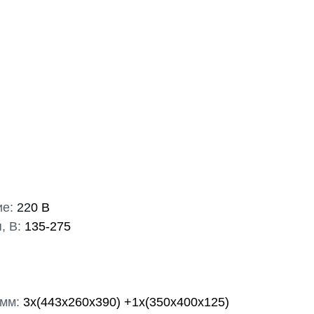
е:
22
0 В
, В:
135-275
 мм:
3х(443x260x390) +1х(350х400х125)