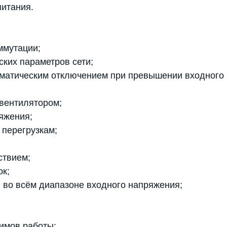
питания.
ммутации;
ских параметров сети;
оматическим отключением при превышении входного
 вентилятором;
яжения;
 перегрузкам;
ствием;
ок;
 во всём диапазоне входного напряжения;
имов работы;