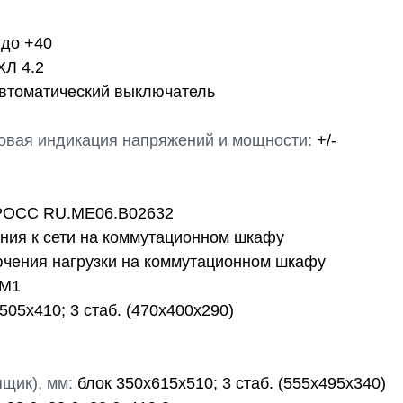
 до +40
Л 4.2
втоматический выключатель
вая индикация напряжений и мощности:
+/-
РОСС RU.МЕ06.В02632
ния к сети на коммутационном шкафу
чения нагрузки на коммутационном шкафу
М1
505х410; 3 стаб. (470х400х290)
щик), мм:
блок 350х615х510; 3 стаб. (555х495х340)