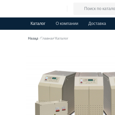
Каталог
О компании
Доставка
Назад
Главная
Каталог
/
/