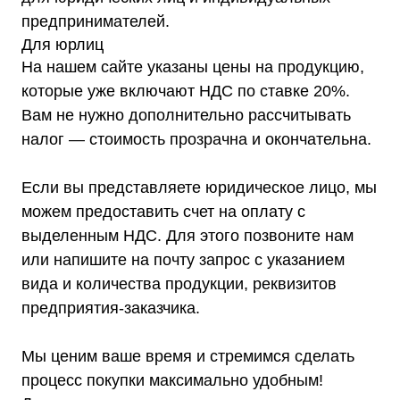
18:00
info@shtil-stab.ru
предпринимателей.
Для юрлиц
Адрес:
На нашем сайте указаны цены на продукцию,
г. Москва, 2-й Южнопортовый
проезд, д. 10, стр. 11
которые уже включают НДС по ставке 20%.
Вам не нужно дополнительно рассчитывать
налог — стоимость прозрачна и окончательна.
Если вы представляете юридическое лицо, мы
Информация, размещенная на сайте,
не является публичной офертой
можем предоставить счет на оплату с
© 2021-2026 Официальный дилер «Штиль»
выделенным НДС. Для этого позвоните нам
Политика конфиденциальности
или напишите на почту запрос с указанием
вида и количества продукции, реквизитов
предприятия-заказчика.
Мы ценим ваше время и стремимся сделать
процесс покупки максимально удобным!