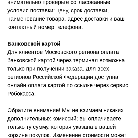
внимательно проверьте согласованные
условия поставки: цену, срок доставки,
наименование товара, адрес доставки и ваш
контактный номер телефона.
Банковской картой
Для клиентов Московского региона оплата
банковской картой через терминал возможна
Мы являемся
только при получении заказа. Для всех
официальным
регионов Российской Федерации доступна
дилером ГК «Штиль"
онлайн-оплата картой по ссылке через сервис
Робокасса.
Оставьте заявку на подбор
стабилизатора или ИБП и наши
менеджеры помогут вам подобрать
Обратите внимание! Мы не взимаем никаких
подходящий вариант
дополнительных комиссий; вы оплачиваете
только ту сумму, которая указана в вашей
Оставить заявку
корзине покупок. Изменение стоимости может