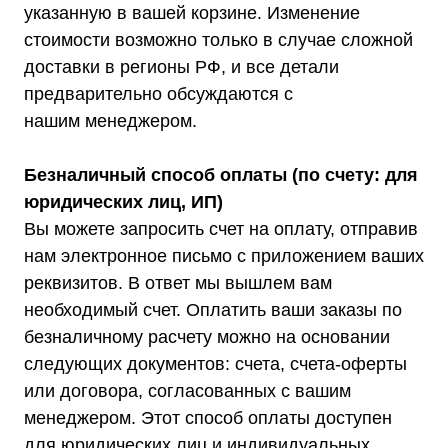
указанную в вашей корзине. Изменение
стоимости возможно только в случае сложной
доставки в регионы РФ, и все детали
предварительно обсуждаются с
нашим менеджером.
Покупателям
О компании
Доставка
Оплата
Безналичный способ оплаты (по счету: для
Гарантии
юридических лиц, ИП)
Акции
Статьи
Вы можете запросить счет на оплату, отправив
Контакты
Условия оформления заказа
нам электронное письмо с приложением ваших
Реквизиты
реквизитов. В ответ мы вышлем вам
необходимый счет. Оплатить ваши заказы по
безналичному расчету можно на основании
следующих документов: счета, счета-оферты
+7 (495) 150-17-07
или договора, согласованных с вашим
8 (800) 444-75-17
менеджером. Этот способ оплаты доступен
Режим работы: Пн-Пт: 9:00 —
для юридических лиц и индивидуальных