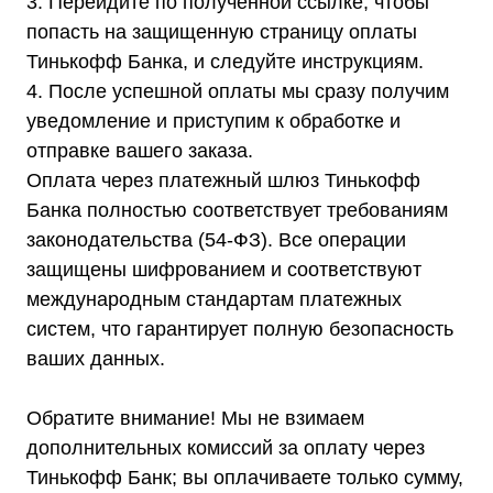
3. Перейдите по полученной ссылке, чтобы
попасть на защищенную страницу оплаты
Тинькофф Банка, и следуйте инструкциям.
4. После успешной оплаты мы сразу получим
уведомление и приступим к обработке и
отправке вашего заказа.
Оплата через платежный шлюз Тинькофф
Банка полностью соответствует требованиям
законодательства (54-ФЗ). Все операции
Каталог
Стабилизаторы напряжения
защищены шифрованием и соответствуют
Однофазные стабилизаторы
Трехфазные стабилизаторы
международным стандартам платежных
Стабилизаторы три фазы в одну
Стабилизаторы для котлов Серия Термо
систем, что гарантирует полную безопасность
(Т)
Стабилизаторы инверторные ИнСтаб
ваших данных.
Стабилизаторы серии R
Стабилизаторы в стойку Rack 19
Стабилизаторы настенные
Обратите внимание! Мы не взимаем
Источники бесперебойного питания
Однофазные ИБП
дополнительных комиссий за оплату через
ИБП постоянного тока
Комплекты ИБП и стабилизаторов
Тинькофф Банк; вы оплачиваете только сумму,
Аксессуары