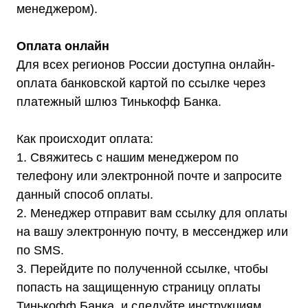
менеджером).
Оплата онлайн
Для всех регионов России доступна онлайн-
оплата банковской картой по ссылке через
Каталог
платежный шлюз Тинькофф Банка.
Стабилизаторы напряжения
Однофазные стабилизаторы
Трехфазные стабилизаторы
Как происходит оплата:
Стабилизаторы три фазы в одну
Стабилизаторы для котлов Серия Термо
1. Свяжитесь с нашим менеджером по
(Т)
Стабилизаторы инверторные ИнСтаб
Стабилизаторы серии R
телефону или электронной почте и запросите
Стабилизаторы в стойку Rack 19
данный способ оплаты.
Стабилизаторы настенные
Источники бесперебойного питания
2. Менеджер отправит вам ссылку для оплаты
Однофазные ИБП
ИБП постоянного тока
на вашу электронную почту, в мессенджер или
Комплекты ИБП и стабилизаторов
по SMS.
Аксессуары
3. Перейдите по полученной ссылке, чтобы
попасть на защищенную страницу оплаты
Тинькофф Банка, и следуйте инструкциям.