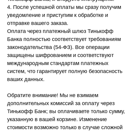
4. После успешной оплаты мы сразу получим
Покупателям
уведомление и приступим к обработке и
О компании
отправке вашего заказа.
Доставка
Оплата
Оплата через платежный шлюз Тинькофф
Гарантии
Акции
Банка полностью соответствует требованиям
Статьи
законодательства (54-ФЗ). Все операции
Контакты
Условия оформления заказа
защищены шифрованием и соответствуют
Реквизиты
международным стандартам платежных
систем, что гарантирует полную безопасность
ваших данных.
+7 (495) 150-17-07
Обратите внимание! Мы не взимаем
8 (800) 444-75-17
дополнительных комиссий за оплату через
Режим работы: Пн-Пт: 9:00 —
Тинькофф Банк; вы оплачиваете только сумму,
18:00
info@shtil-stab.ru
указанную в вашей корзине. Изменение
стоимости возможно только в случае сложной
Адрес:
г. Москва, 2-й Южнопортовый