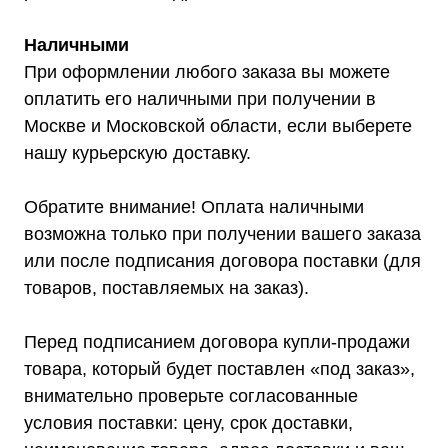
Наличными
При оформлении любого заказа вы можете
оплатить его наличными при получении в
Москве и Московской области, если выберете
Мы являемся
нашу курьерскую доставку.
официальным
дилером ГК «Штиль"
Обратите внимание! Оплата наличными
Оставьте заявку на подбор
возможна только при получении вашего заказа
стабилизатора или ИБП и наши
или после подписания договора поставки (для
менеджеры помогут вам подобрать
подходящий вариант
товаров, поставляемых на заказ).
Перед подписанием договора купли-продажи
Оставить заявку
товара, который будет поставлен «под заказ»,
внимательно проверьте согласованные
условия поставки: цену, срок доставки,
Телефон:
Почта: