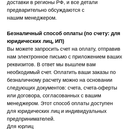
доставки в регионы РФ, и все детали
проезд, д. 10, стр. 11
предварительно обсуждаются с
нашим менеджером.
Безналичный способ оплаты (по счету: для
Информация, размещенная на сайте,
юридических лиц, ИП)
не является публичной офертой
Вы можете запросить счет на оплату, отправив
© 2021-2026 Официальный дилер «Штиль»
нам электронное письмо с приложением ваших
Политика конфиденциальности
реквизитов. В ответ мы вышлем вам
необходимый счет. Оплатить ваши заказы по
безналичному расчету можно на основании
следующих документов: счета, счета-оферты
или договора, согласованных с вашим
менеджером. Этот способ оплаты доступен
для юридических лиц и индивидуальных
предпринимателей.
Для юрлиц