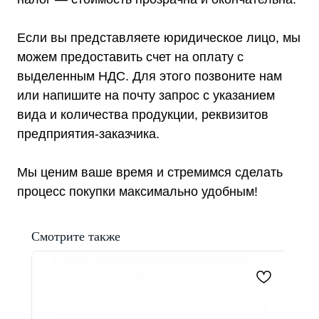
Реквизиты
Если вы представляете юридическое лицо, мы
можем предоставить счет на оплату с
выделенным НДС. Для этого позвоните нам
+7 (495) 150-17-07
или напишите на почту запрос с указанием
8 (800) 444-75-17
вида и количества продукции, реквизитов
Режим работы: Пн-Пт: 9:00 —
предприятия-заказчика.
18:00
info@shtil-stab.ru
Адрес:
Мы ценим ваше время и стремимся сделать
г. Москва, 2-й Южнопортовый
процесс покупки максимально удобным!
проезд, д. 10, стр. 11
Смотрите также
Информация, размещенная на сайте,
не является публичной офертой
© 2021-2026 Официальный дилер «Штиль»