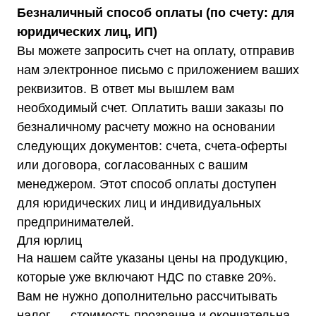
Трехфазные стабилизаторы
Безналичный способ оплаты (по счету: для
Стабилизаторы три фазы в одну
Стабилизаторы для котлов Серия Термо
(Т)
юридических лиц, ИП)
Стабилизаторы инверторные ИнСтаб
Стабилизаторы серии R
Вы можете запросить счет на оплату, отправив
Стабилизаторы в стойку Rack 19
нам электронное письмо с приложением ваших
Стабилизаторы настенные
Источники бесперебойного питания
реквизитов. В ответ мы вышлем вам
Однофазные ИБП
ИБП постоянного тока
необходимый счет. Оплатить ваши заказы по
Комплекты ИБП и стабилизаторов
Аксессуары
безналичному расчету можно на основании
следующих документов: счета, счета-оферты
или договора, согласованных с вашим
менеджером. Этот способ оплаты доступен
для юридических лиц и индивидуальных
Покупателям
предпринимателей.
О компании
Доставка
Для юрлиц
Оплата
На нашем сайте указаны цены на продукцию,
Гарантии
Акции
которые уже включают НДС по ставке 20%.
Статьи
Контакты
Вам не нужно дополнительно рассчитывать
Условия оформления заказа
налог — стоимость прозрачна и окончательна.