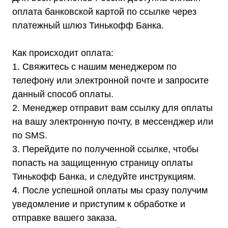
дилером ГК «Штиль"
оплата банковской картой по ссылке через
Оставьте заявку на подбор
платежный шлюз Тинькофф Банка.
стабилизатора или ИБП и наши
менеджеры помогут вам подобрать
подходящий вариант
Как происходит оплата:
1. Свяжитесь с нашим менеджером по
Оставить заявку
телефону или электронной почте и запросите
данный способ оплаты.
2. Менеджер отправит вам ссылку для оплаты
на вашу электронную почту, в мессенджер или
Телефон:
Почта:
по SMS.
8 (800) 444-75-17
info@shtil-stab.ru
3. Перейдите по полученной ссылке, чтобы
попасть на защищенную страницу оплаты
Тинькофф Банка, и следуйте инструкциям.
4. После успешной оплаты мы сразу получим
уведомление и приступим к обработке и
отправке вашего заказа.