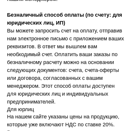
8 (800) 444-75-17
Режим работы: Пн-Пт: 9:00 —
18:00
Безналичный способ оплаты (по счету: для
info@shtil-stab.ru
юридических лиц, ИП)
Адрес:
Вы можете запросить счет на оплату, отправив
г. Москва, 2-й Южнопортовый
нам электронное письмо с приложением ваших
проезд, д. 10, стр. 11
реквизитов. В ответ мы вышлем вам
необходимый счет. Оплатить ваши заказы по
безналичному расчету можно на основании
следующих документов: счета, счета-оферты
Информация, размещенная на сайте,
или договора, согласованных с вашим
не является публичной офертой
менеджером. Этот способ оплаты доступен
© 2021-2026 Официальный дилер «Штиль»
для юридических лиц и индивидуальных
Политика конфиденциальности
предпринимателей.
Для юрлиц
На нашем сайте указаны цены на продукцию,
которые уже включают НДС по ставке 20%.