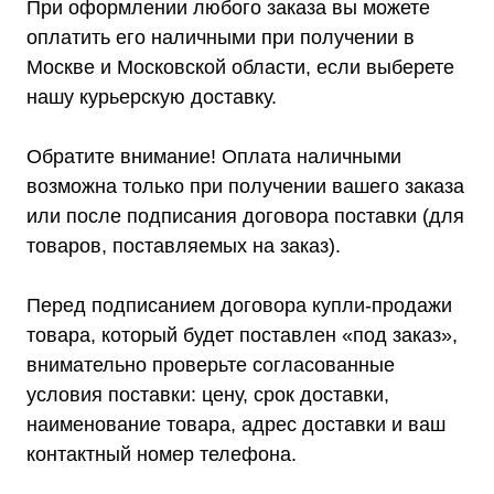
При оформлении любого заказа вы можете
оплатить его наличными при получении в
Москве и Московской области, если выберете
нашу курьерскую доставку.
Обратите внимание! Оплата наличными
возможна только при получении вашего заказа
или после подписания договора поставки (для
товаров, поставляемых на заказ).
Мы являемся
Перед подписанием договора купли-продажи
официальным
товара, который будет поставлен «под заказ»,
дилером ГК «Штиль"
внимательно проверьте согласованные
Оставьте заявку на подбор
условия поставки: цену, срок доставки,
стабилизатора или ИБП и наши
наименование товара, адрес доставки и ваш
менеджеры помогут вам подобрать
подходящий вариант
контактный номер телефона.