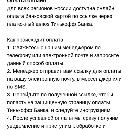
Оплата онлайн
Для всех регионов России доступна онлайн-
оплата банковской картой по ссылке через
платежный шлюз Тинькофф Банка.
Как происходит оплата:
1. Свяжитесь с нашим менеджером по
телефону или электронной почте и запросите
данный способ оплаты.
2. Менеджер отправит вам ссылку для оплаты
Каталог
на вашу электронную почту, в мессенджер или
Стабилизаторы напряжения
Однофазные стабилизаторы
по SMS.
Трехфазные стабилизаторы
3. Перейдите по полученной ссылке, чтобы
Стабилизаторы три фазы в одну
Стабилизаторы для котлов Серия Термо
(Т)
попасть на защищенную страницу оплаты
Стабилизаторы инверторные ИнСтаб
Стабилизаторы серии R
Тинькофф Банка, и следуйте инструкциям.
Стабилизаторы в стойку Rack 19
4. После успешной оплаты мы сразу получим
Стабилизаторы настенные
Источники бесперебойного питания
уведомление и приступим к обработке и
Однофазные ИБП