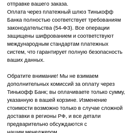
ИБП постоянного тока
отправке вашего заказа.
Комплекты ИБП и стабилизаторов
Аксессуары
Оплата через платежный шлюз Тинькофф
Банка полностью соответствует требованиям
законодательства (54-ФЗ). Все операции
защищены шифрованием и соответствуют
международным стандартам платежных
Покупателям
систем, что гарантирует полную безопасность
О компании
Доставка
ваших данных.
Оплата
Гарантии
Акции
Обратите внимание! Мы не взимаем
Статьи
Контакты
дополнительных комиссий за оплату через
Условия оформления заказа
Тинькофф Банк; вы оплачиваете только сумму,
Реквизиты
указанную в вашей корзине. Изменение
стоимости возможно только в случае сложной
доставки в регионы РФ, и все детали
предварительно обсуждаются с
+7 (495) 150-17-07
нашим менеджером.