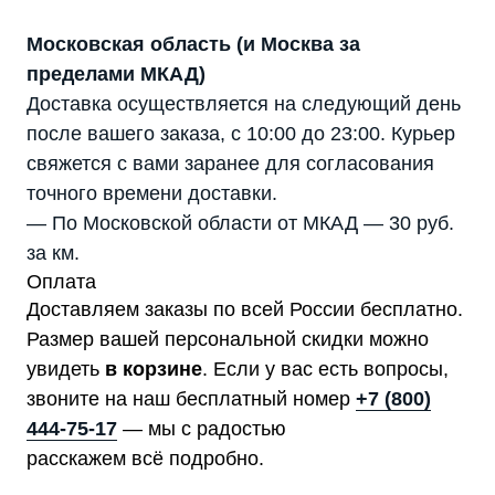
Московская область (и Москва за
пределами МКАД)
Доставка осуществляется на следующий день
после вашего заказа, с 10:00 до 23:00. Курьер
Каталог
свяжется с вами заранее для согласования
Стабилизаторы напряжения
точного времени доставки.
Однофазные стабилизаторы
Трехфазные стабилизаторы
— По Московской области от МКАД — 30 руб.
Стабилизаторы три фазы в одну
Стабилизаторы для котлов Серия Термо
за км.
(Т)
Стабилизаторы инверторные ИнСтаб
Оплата
Стабилизаторы серии R
Стабилизаторы в стойку Rack 19
Доставляем заказы по всей России бесплатно.
Стабилизаторы настенные
Размер вашей персональной скидки можно
Источники бесперебойного питания
Однофазные ИБП
увидеть
в корзине
. Если у вас есть вопросы,
ИБП постоянного тока
Комплекты ИБП и стабилизаторов
звоните на наш бесплатный номер
+7 (800)
Аксессуары
444-75-17
— мы с радостью
расскажем всё подробно.