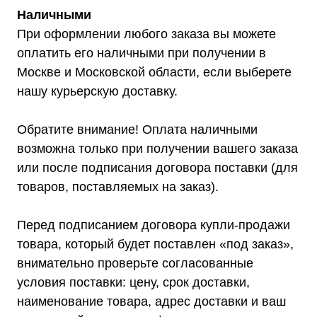
Наличными
При оформлении любого заказа вы можете
Покупателям
О компании
оплатить его наличными при получении в
Доставка
Оплата
Москве и Московской области, если выберете
Гарантии
нашу курьерскую доставку.
Акции
Статьи
Контакты
Условия оформления заказа
Обратите внимание! Оплата наличными
Реквизиты
возможна только при получении вашего заказа
или после подписания договора поставки (для
товаров, поставляемых на заказ).
+7 (495) 150-17-07
Перед подписанием договора купли-продажи
8 (800) 444-75-17
товара, который будет поставлен «под заказ»,
Режим работы: Пн-Пт: 9:00 —
внимательно проверьте согласованные
18:00
info@shtil-stab.ru
условия поставки: цену, срок доставки,
наименование товара, адрес доставки и ваш
Адрес: