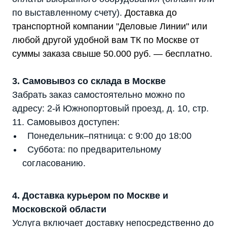
по выставленному счету).
Доставка до
транспортной компании "Деловые Линии" или
любой другой удобной вам ТК по Москве от
суммы заказа свыше 50.000 руб. — бесплатно.
Мы являемся
3. Самовывоз со склада в Москве
официальным
Забрать заказ самостоятельно можно по
дилером ГК «Штиль"
адресу: 2-й Южнопортовый проезд, д. 10, стр.
Оставьте заявку на подбор
11. Самовывоз доступен:
стабилизатора или ИБП и наши
Понедельник–пятница: с 9:00 до 18:00
менеджеры помогут вам подобрать
подходящий вариант
Суббота: по предварительному
согласованию.
Оставить заявку
4. Доставка курьером по Москве и
Московской области
Услуга включает доставку непосредственно до
Телефон:
Почта: