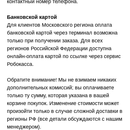
г. Москва, 2-й Южнопортовый
контактный номер телефона.
проезд, д. 10, стр. 11
Банковской картой
Для клиентов Московского региона оплата
банковской картой через терминал возможна
только при получении заказа. Для всех
Информация, размещенная на сайте,
не является публичной офертой
регионов Российской Федерации доступна
© 2021-2026 Официальный дилер «Штиль»
онлайн-оплата картой по ссылке через сервис
Политика конфиденциальности
Робокасса.
Обратите внимание! Мы не взимаем никаких
дополнительных комиссий; вы оплачиваете
только ту сумму, которая указана в вашей
корзине покупок. Изменение стоимости может
произойти только в случае сложной доставки в
регионы РФ (все детали обсуждаются с нашим
менеджером).