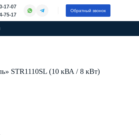
50-17-07
Обратный звонок
44-75-17
ы
» STR1110SL (10 кВА / 8 кВт)
А