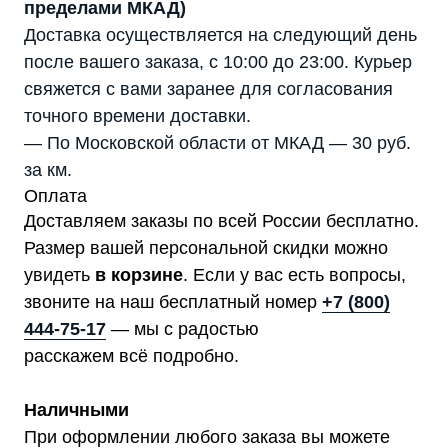
пределами МКАД)
Доставка осуществляется на следующий день
после вашего заказа, с 10:00 до 23:00. Курьер
свяжется с вами заранее для согласования
точного времени доставки.
— По Московской области от МКАД — 30 руб.
Каталог
за км.
Стабилизаторы напряжения
Оплата
Однофазные стабилизаторы
Трехфазные стабилизаторы
Доставляем заказы по всей России бесплатно.
Стабилизаторы три фазы в одну
Стабилизаторы для котлов Серия Термо
Размер вашей персональной скидки можно
(Т)
Стабилизаторы инверторные ИнСтаб
увидеть
в корзине
. Если у вас есть вопросы,
Стабилизаторы серии R
Стабилизаторы в стойку Rack 19
звоните на наш бесплатный номер
+7 (800)
Стабилизаторы настенные
Источники бесперебойного питания
444-75-17
— мы с радостью
Однофазные ИБП
расскажем всё подробно.
ИБП постоянного тока
Комплекты ИБП и стабилизаторов
Аксессуары
Наличными
При оформлении любого заказа вы можете