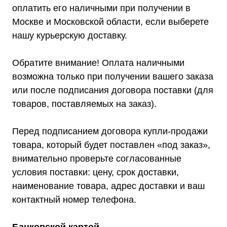
оплатить его наличными при получении в
Москве и Московской области, если выберете
нашу курьерскую доставку.
Покупателям
О компании
Доставка
Оплата
Обратите внимание! Оплата наличными
Гарантии
возможна только при получении вашего заказа
Акции
Статьи
или после подписания договора поставки (для
Контакты
Условия оформления заказа
товаров, поставляемых на заказ).
Реквизиты
Перед подписанием договора купли-продажи
товара, который будет поставлен «под заказ»,
внимательно проверьте согласованные
+7 (495) 150-17-07
условия поставки: цену, срок доставки,
8 (800) 444-75-17
наименование товара, адрес доставки и ваш
Режим работы: Пн-Пт: 9:00 —
контактный номер телефона.
18:00
info@shtil-stab.ru