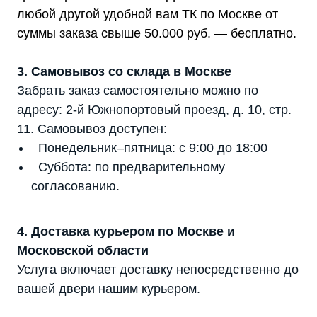
любой другой удобной вам ТК по Москве от
суммы заказа свыше 50.000 руб. — бесплатно.
3. Самовывоз со склада в Москве
Забрать заказ самостоятельно можно по
адресу: 2-й Южнопортовый проезд, д. 10, стр.
Мы являемся
11. Самовывоз доступен:
официальным
Понедельник–пятница: с 9:00 до 18:00
дилером ГК «Штиль"
Суббота: по предварительному
Оставьте заявку на подбор
согласованию.
стабилизатора или ИБП и наши
менеджеры помогут вам подобрать
подходящий вариант
4. Доставка курьером по Москве и
Московской области
Оставить заявку
Услуга включает доставку непосредственно до
вашей двери нашим курьером.