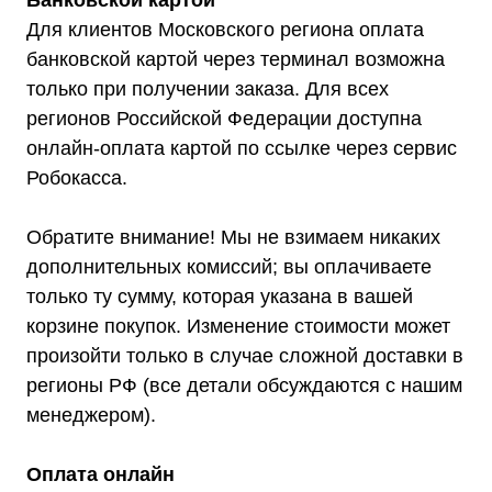
Банковской картой
Адрес:
г. Москва, 2-й Южнопортовый
Для клиентов Московского региона оплата
проезд, д. 10, стр. 11
банковской картой через терминал возможна
только при получении заказа. Для всех
регионов Российской Федерации доступна
онлайн-оплата картой по ссылке через сервис
Робокасса.
Информация, размещенная на сайте,
не является публичной офертой
© 2021-2026 Официальный дилер «Штиль»
Обратите внимание! Мы не взимаем никаких
Политика конфиденциальности
дополнительных комиссий; вы оплачиваете
только ту сумму, которая указана в вашей
корзине покупок. Изменение стоимости может
произойти только в случае сложной доставки в
регионы РФ (все детали обсуждаются с нашим
менеджером).
Оплата онлайн