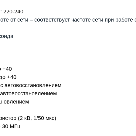
:
220-240
оте от сети – соответствует частоте сети при работе
соида
о +40
 до +40
 c автовосстановлением
 автовосстановлением
ановлением
ристор (2 кВ, 1/50 мкс)
- 30 МГц