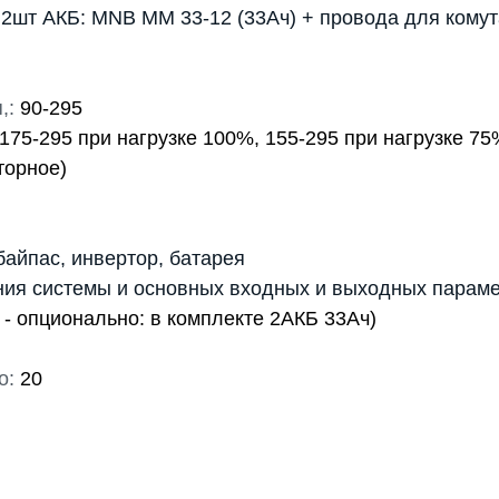
шт АКБ: MNB MM 33-12 (33Ач) + провода для кому
,:
90-295
175-295 при нагрузке 100%, 155-295 при нагрузке 75
торное)
 байпас, инвертор, батарея
ния системы и основных входных и выходных парам
- опционально: в комплекте 2АКБ 33Ач)
о:
20