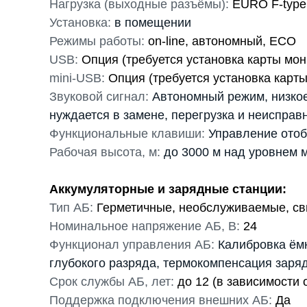
Нагрузка (выходные разъёмы):
EURO F-type 
Установка:
в помещении
Режимы работы:
on-line, автономный, ECO
USB:
Опция (требуется установка карты мон
mini-USB:
Опция (требуется установка карты
Звуковой сигнал:
Автономный режим, низкое
нуждается в замене, перегрузка и неисправ
Функциональные клавиши:
Управление ото
Рабочая высота, м:
до 3000 м над уровнем 
Аккумуляторные и зарядные станции:
Тип АБ:
Герметичные, необслуживаемые, св
Номинальное напряжение АБ, В:
24
Функционал управления АБ:
Калибровка ёмк
глубокого разряда, термокомпенсация заря
Срок службы АБ, лет:
до 12 (в зависимости 
Поддержка подключения внешних АБ:
Да