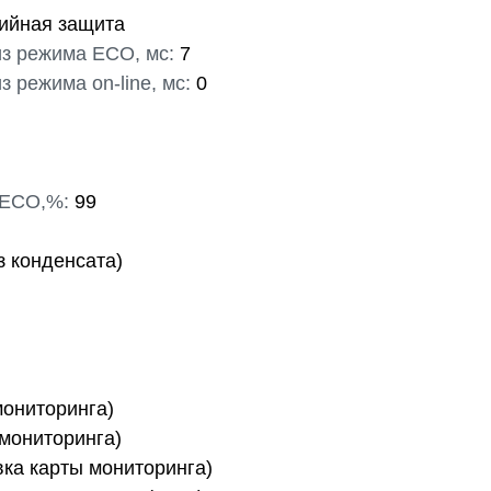
ийная защита
из режима ECO, мс:
7
режима on-line, мс:
0
 ECO,%:
99
ез конденсата)
мониторинга)
 мониторинга)
вка карты мониторинга)