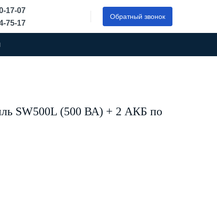
50-17-07
Обратный звонок
44-75-17
ы
ь SW500L (500 ВА) + 2 АКБ по