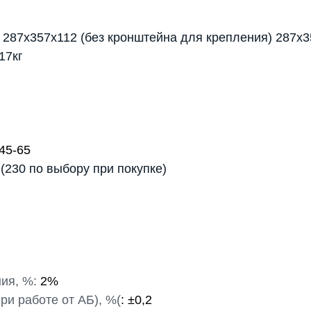
287х357х112 (без кронштейна для крепления) 287х3
 17кг
45-65
 (230 по выбору при покупке)
ия, %:
2%
ри работе от АБ), %(
: ±0,2