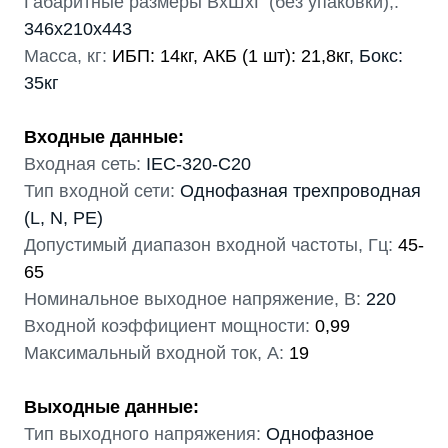
Габаритные размеры ВхШхГ (без упаковки),:
346х210х443
Масса, кг:
ИБП: 14кг, АКБ (1 шт): 21,8кг
, Бокс:
35кг
Входные данные:
Входная сеть:
IEC-320-C20
Тип входной сети:
Однофазная трехпроводная
(L, N, PE)
Допустимый диапазон входной частоты, Гц:
45-
65
Номинальное выходное напряжение, В:
220
Входной коэффициент мощности:
0,99
Максимальный входной ток, А:
19
Выходные данные:
Тип выходного напряжения:
Однофазное