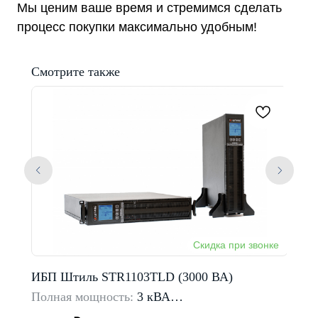
Мы ценим ваше время и стремимся сделать
процесс покупки максимально удобным!
Смотрите также
ИБП Штиль STR1103TLD (3000 ВА)
ИБП 
АКБ
Полная мощность:
3 кВА
Полн
Тип входной сети:
однофазные