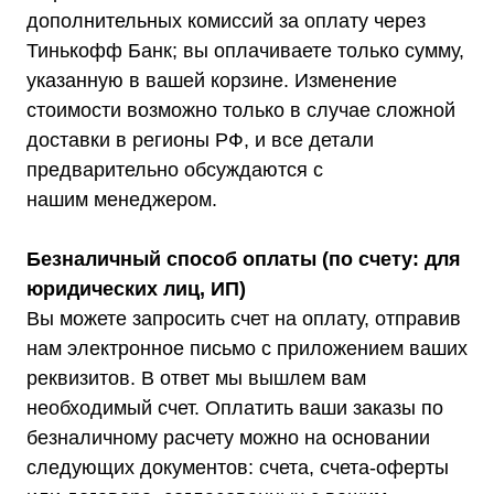
дополнительных комиссий за оплату через
Тинькофф Банк; вы оплачиваете только сумму,
указанную в вашей корзине. Изменение
+7 (495) 150-17-07
стоимости возможно только в случае сложной
8 (800) 444-75-17
доставки в регионы РФ, и все детали
Режим работы: Пн-Пт: 9:00 —
предварительно обсуждаются с
18:00
нашим менеджером.
info@shtil-stab.ru
Адрес:
Безналичный способ оплаты (по счету: для
г. Москва, 2-й Южнопортовый
проезд, д. 10, стр. 11
юридических лиц, ИП)
Вы можете запросить счет на оплату, отправив
нам электронное письмо с приложением ваших
реквизитов. В ответ мы вышлем вам
необходимый счет. Оплатить ваши заказы по
Информация, размещенная на сайте,
не является публичной офертой
безналичному расчету можно на основании
© 2021-2026 Официальный дилер «Штиль»
следующих документов: счета, счета-оферты
Политика конфиденциальности