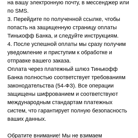
Стабилизаторы для котлов Серия Термо
на вашу электронную почту, в мессенджер или
(Т)
Стабилизаторы инверторные ИнСтаб
по SMS.
Стабилизаторы серии R
Стабилизаторы в стойку Rack 19
3. Перейдите по полученной ссылке, чтобы
Стабилизаторы настенные
попасть на защищенную страницу оплаты
Источники бесперебойного питания
Однофазные ИБП
Тинькофф Банка, и следуйте инструкциям.
ИБП постоянного тока
Комплекты ИБП и стабилизаторов
4. После успешной оплаты мы сразу получим
Аксессуары
уведомление и приступим к обработке и
отправке вашего заказа.
Оплата через платежный шлюз Тинькофф
Банка полностью соответствует требованиям
законодательства (54-ФЗ). Все операции
Покупателям
О компании
защищены шифрованием и соответствуют
Доставка
Оплата
международным стандартам платежных
Гарантии
систем, что гарантирует полную безопасность
Акции
Статьи
ваших данных.
Контакты
Условия оформления заказа
Реквизиты
Обратите внимание! Мы не взимаем