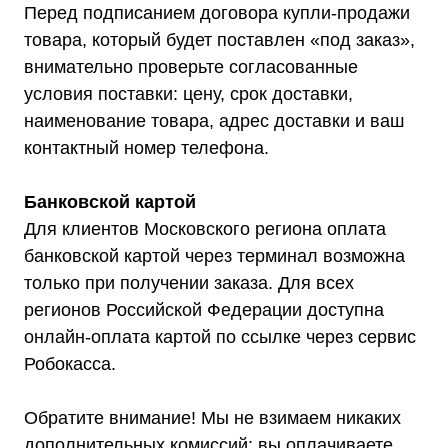
Перед подписанием договора купли-продажи
Оставьте заявку на подбор
стабилизатора или ИБП и наши
товара, который будет поставлен «под заказ»,
менеджеры помогут вам подобрать
внимательно проверьте согласованные
подходящий вариант
условия поставки: цену, срок доставки,
наименование товара, адрес доставки и ваш
Оставить заявку
контактный номер телефона.
Банковской картой
Для клиентов Московского региона оплата
Телефон:
Почта:
8 (800) 444-75-17
info@shtil-stab.ru
банковской картой через терминал возможна
только при получении заказа. Для всех
регионов Российской Федерации доступна
онлайн-оплата картой по ссылке через сервис
Робокасса.
Обратите внимание! Мы не взимаем никаких
дополнительных комиссий; вы оплачиваете