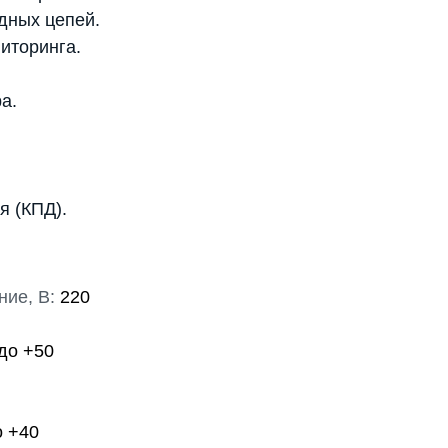
дных цепей.
иторинга.
а.
я (КПД).
ие, В:
220
 до +50
о +40