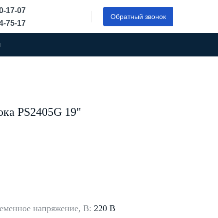
50-17-07
Обратный звонок
44-75-17
ы
ока PS2405G 19"
еменное напряжение, В:
220 В