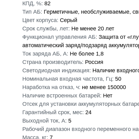
КПД, %:
82
Тип АБ:
Герметичные, необслуживаемые, св
Цвет корпуса:
Серый
Срок службы, лет:
Не менее 20 лет
Функционал управления АБ:
Защита от «глу
автоматический заряд/подзаряд аккумулят
Ток заряда АБ, А:
Не более 1,8
Страна производитель:
Россия
Светодиодная индикация:
Наличие входног
Номинальная входная частота, Гц:
50
Наработка на отказ, ч:
не менее 150000
Наличие встроенных батарей:
Нет
Отсек для установки аккумуляторных батар
Гарантийный срок, мес:
24
Выходной ток, А:
5
Рабочий диапазон входного переменного на
Масса, кг:
7