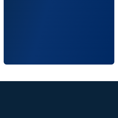
Статьи
Контакты
Условия оформления заказа
Реквизиты
+7 (495) 150-17-07
8 (800) 444-75-17
Режим работы: Пн-Пт: 9:00 —
18:00
info@shtil-stab.ru
Адрес:
г. Москва, 2-й Южнопортовый
проезд, д. 10, стр. 11