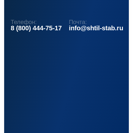
Каталог
Стабилизаторы напряжения
Однофазные стабилизаторы
Трехфазные стабилизаторы
Стабилизаторы три фазы в одну
Стабилизаторы для котлов Серия Термо
(Т)
Стабилизаторы инверторные ИнСтаб
Стабилизаторы серии R
Стабилизаторы в стойку Rack 19
Стабилизаторы настенные
Источники бесперебойного питания
Однофазные ИБП
ИБП постоянного тока
Комплекты ИБП и стабилизаторов
Аксессуары
Покупателям
О компании
Доставка
Оплата
Гарантии
Акции