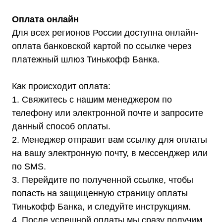
Оплата онлайн
Для всех регионов России доступна онлайн-
оплата банковской картой по ссылке через
платежный шлюз Тинькофф Банка.
Как происходит оплата:
1. Свяжитесь с нашим менеджером по
телефону или электронной почте и запросите
Мы являемся
данный способ оплаты.
официальным
2. Менеджер отправит вам ссылку для оплаты
дилером ГК «Штиль"
на вашу электронную почту, в мессенджер или
Оставьте заявку на подбор
по SMS.
стабилизатора или ИБП и наши
3. Перейдите по полученной ссылке, чтобы
менеджеры помогут вам подобрать
подходящий вариант
попасть на защищенную страницу оплаты
Тинькофф Банка, и следуйте инструкциям.
4. После успешной оплаты мы сразу получим
Оставить заявку