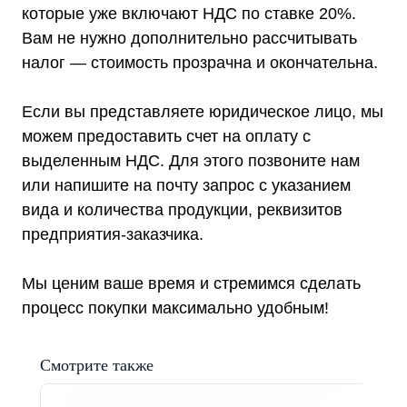
Комплекты ИБП и стабилизаторов
которые уже включают НДС по ставке 20%.
Аксессуары
Вам не нужно дополнительно рассчитывать
налог — стоимость прозрачна и окончательна.
Если вы представляете юридическое лицо, мы
Покупателям
можем предоставить счет на оплату с
О компании
выделенным НДС. Для этого позвоните нам
Доставка
Оплата
или напишите на почту запрос с указанием
Гарантии
Акции
вида и количества продукции, реквизитов
Статьи
предприятия-заказчика.
Контакты
Условия оформления заказа
Реквизиты
Мы ценим ваше время и стремимся сделать
процесс покупки максимально удобным!
Смотрите также
+7 (495) 150-17-07
8 (800) 444-75-17