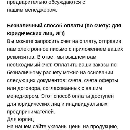
предварительно обсуждаются с
нашим менеджером.
Безналичный способ оплаты (по счету: для
юридических лиц, ИП)
Вы можете запросить счет на оплату, отправив
нам электронное письмо с приложением ваших
реквизитов. В ответ мы вышлем вам
необходимый счет. Оплатить ваши заказы по
Каталог
безналичному расчету можно на основании
Стабилизаторы напряжения
следующих документов: счета, счета-оферты
Однофазные стабилизаторы
Трехфазные стабилизаторы
или договора, согласованных с вашим
Стабилизаторы три фазы в одну
Стабилизаторы для котлов Серия Термо
менеджером. Этот способ оплаты доступен
(Т)
Стабилизаторы инверторные ИнСтаб
для юридических лиц и индивидуальных
Стабилизаторы серии R
Стабилизаторы в стойку Rack 19
предпринимателей.
Стабилизаторы настенные
Источники бесперебойного питания
Для юрлиц
Однофазные ИБП
На нашем сайте указаны цены на продукцию,
ИБП постоянного тока