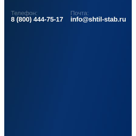
Стабилизаторы настенные
Источники бесперебойного питания
Однофазные ИБП
ИБП постоянного тока
Комплекты ИБП и стабилизаторов
Аксессуары
Покупателям
О компании
Доставка
Оплата
Гарантии
Акции
Статьи
Контакты
Условия оформления заказа
Реквизиты