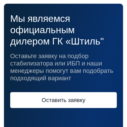
Каталог
Стабилизаторы напряжения
Однофазные стабилизаторы
Трехфазные стабилизаторы
Стабилизаторы три фазы в одну
Стабилизаторы для котлов Серия Термо
(Т)
Стабилизаторы инверторные ИнСтаб
Стабилизаторы серии R
Стабилизаторы в стойку Rack 19