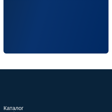
+7 (495) 150-17-07
8 (800) 444-75-17
Режим работы: Пн-Пт: 9:00 —
18:00
info@shtil-stab.ru
Адрес:
г. Москва, 2-й Южнопортовый
проезд, д. 10, стр. 11
Информация, размещенная на сайте,
не является публичной офертой
© 2021-2026 Официальный дилер «Штиль»
Политика конфиденциальности