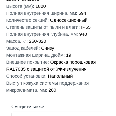
Высота (мм):
1800
Полная внутренняя ширина, мм:
594
Количество секций:
Односекционный
Степень защиты от пыли и влаги:
IP55
Полная внутренняя глубина, мм:
940
Масса, кг:
250-320
Завод кабелей:
Снизу
Монтажная ширина, дюйм:
19
Внешнее покрытие:
Окраска порошковая
RAL7035 с защитой от УФ-излучения
Способ установки:
Напольный
Мы являемся
Выступ кожуха системы поддержания
официальным
микроклимата, мм:
200
дилером ГК «Штиль"
Оставьте заявку на подбор
Смотрите также
стабилизатора или ИБП и наши
менеджеры помогут вам подобрать