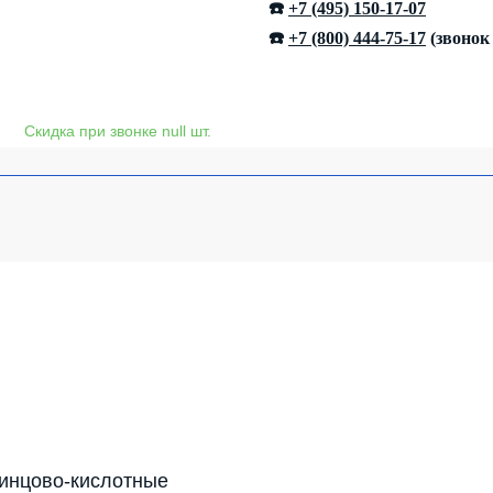
☎️
+7 (495) 150-17-07
☎️
+7 (800) 444-75-17
(звонок
инцово-кислотные