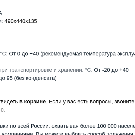
A
м:
490х440х135
°С:
От 0 до +40 (рекомендуемая температура эксплуа
ри транспортировке и хранении, °С:
От -20 до +40
до 95 (без конденсата)
увидеть
в корзине
. Если у вас есть вопросы, звони
о.
вки по всей России, охватывая более 100 000 насел
 компаниями. Вы можете выбрать способ получения 