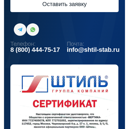
Каталог
Стабилизаторы напряжения
Однофазные стабилизаторы
Трехфазные стабилизаторы
Стабилизаторы три фазы в одну
Стабилизаторы для котлов Серия Термо
(Т)
Стабилизаторы инверторные ИнСтаб
Стабилизаторы серии R
Стабилизаторы в стойку Rack 19
Стабилизаторы настенные
Источники бесперебойного питания
Однофазные ИБП
ИБП постоянного тока
Комплекты ИБП и стабилизаторов
Аксессуары