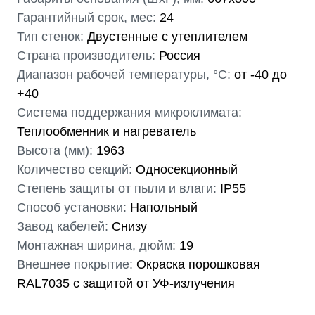
Гарантийный срок, мес:
24
Тип стенок:
Двустенные с утеплителем
Страна производитель:
Россия
Диапазон рабочей температуры, °С:
от -40 до
+40
Система поддержания микроклимата:
Мы являемся
Теплообменник и нагреватель
Высота (мм):
1963
официальным
Количество секций:
Односекционный
дилером ГК «Штиль"
Степень защиты от пыли и влаги:
IP55
Оставьте заявку на подбор
Способ установки:
Напольный
стабилизатора или ИБП и наши
менеджеры помогут вам подобрать
Завод кабелей:
Снизу
подходящий вариант
Монтажная ширина, дюйм:
19
Внешнее покрытие:
Окраска порошковая
Оставить заявку
RAL7035 с защитой от УФ-излучения