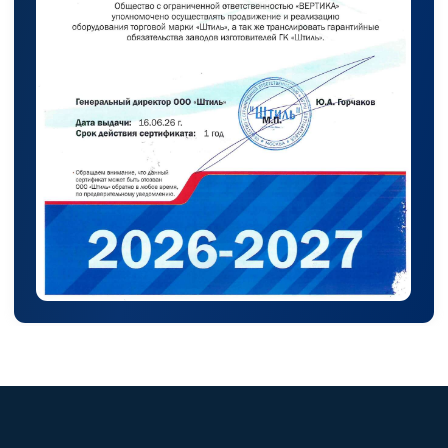
Покупателям
О компании
Доставка
Оплата
Гарантии
Акции
Статьи
Контакты
Условия оформления заказа
Реквизиты
+7 (495) 150-17-07
8 (800) 444-75-17
Режим работы: Пн-Пт: 9:00 —
18:00
info@shtil-stab.ru