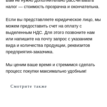
Вам не нужно дополнительно рассчитывать
налог — стоимость прозрачна и окончательна.
Если вы представляете юридическое лицо, мы
+7 (495) 150-17-07
можем предоставить счет на оплату с
8 (800) 444-75-17
выделенным НДС. Для этого позвоните нам
Режим работы: Пн-Пт: 9:00 —
или напишите на почту запрос с указанием
18:00
info@shtil-stab.ru
вида и количества продукции, реквизитов
Адрес:
предприятия-заказчика.
г. Москва, 2-й Южнопортовый
проезд, д. 10, стр. 11
Мы ценим ваше время и стремимся сделать
процесс покупки максимально удобным!
Смотрите также
Информация, размещенная на сайте,
не является публичной офертой
© 2021-2026 Официальный дилер «Штиль»
Политика конфиденциальности