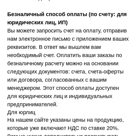
Стабилизаторы для котлов Серия Термо
(Т)
Стабилизаторы инверторные ИнСтаб
Стабилизаторы серии R
Безналичный способ оплаты (по счету: для
Стабилизаторы в стойку Rack 19
юридических лиц, ИП)
Стабилизаторы настенные
Источники бесперебойного питания
Вы можете запросить счет на оплату, отправив
Однофазные ИБП
ИБП постоянного тока
нам электронное письмо с приложением ваших
Комплекты ИБП и стабилизаторов
Аксессуары
реквизитов. В ответ мы вышлем вам
необходимый счет. Оплатить ваши заказы по
безналичному расчету можно на основании
следующих документов: счета, счета-оферты
или договора, согласованных с вашим
Покупателям
менеджером. Этот способ оплаты доступен
О компании
Доставка
для юридических лиц и индивидуальных
Оплата
предпринимателей.
Гарантии
Акции
Для юрлиц
Статьи
Контакты
На нашем сайте указаны цены на продукцию,
Условия оформления заказа
которые уже включают НДС по ставке 20%.
Реквизиты