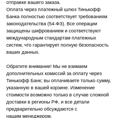
отправке вашего заказа.
Оплата через платежный шлюз Тинькофф
Банка полностью соответствует требованиям
законодательства (54-ФЗ). Все операции
защищены шифрованием и соответствуют
международным стандартам платежных
систем, что гарантирует полную безопасность
ваших данных.
Обратите внимание! Мы не взимаем
дополнительных комиссий за оплату через
Тинькофф Банк; вы оплачиваете только сумму,
указанную в вашей корзине. Изменение
стоимости возможно только в случае сложной
Каталог
доставки в регионы РФ, и все детали
Стабилизаторы напряжения
Однофазные стабилизаторы
предварительно обсуждаются с
Трехфазные стабилизаторы
нашим менеджером.
Стабилизаторы три фазы в одну