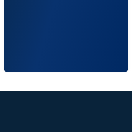
Статьи
Контакты
Условия оформления заказа
Реквизиты
+7 (495) 150-17-07
8 (800) 444-75-17
Режим работы: Пн-Пт: 9:00 —
18:00
info@shtil-stab.ru
Адрес:
г. Москва, 2-й Южнопортовый
проезд, д. 10, стр. 11