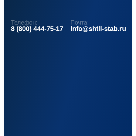
Каталог
Стабилизаторы напряжения
Однофазные стабилизаторы
Трехфазные стабилизаторы
Стабилизаторы три фазы в одну
Стабилизаторы для котлов Серия Термо
(Т)
Стабилизаторы инверторные ИнСтаб
Стабилизаторы серии R
Стабилизаторы в стойку Rack 19
Стабилизаторы настенные
Источники бесперебойного питания
Однофазные ИБП
ИБП постоянного тока
Комплекты ИБП и стабилизаторов
Аксессуары
Покупателям
О компании
Доставка
Оплата
Гарантии
Акции