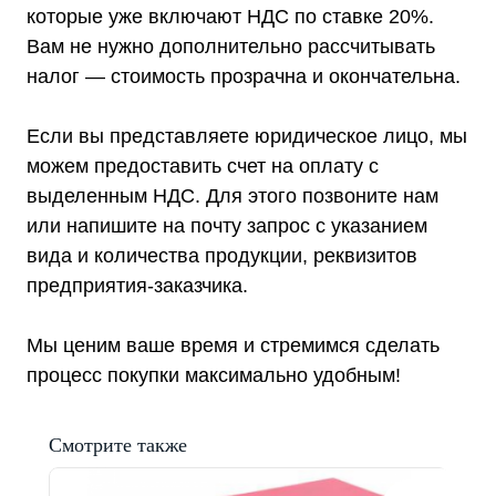
Комплекты ИБП и стабилизаторов
которые уже включают НДС по ставке 20%.
Аксессуары
Вам не нужно дополнительно рассчитывать
налог — стоимость прозрачна и окончательна.
Если вы представляете юридическое лицо, мы
Покупателям
можем предоставить счет на оплату с
О компании
выделенным НДС. Для этого позвоните нам
Доставка
Оплата
или напишите на почту запрос с указанием
Гарантии
Акции
вида и количества продукции, реквизитов
Статьи
предприятия-заказчика.
Контакты
Условия оформления заказа
Реквизиты
Мы ценим ваше время и стремимся сделать
процесс покупки максимально удобным!
Смотрите также
+7 (495) 150-17-07
8 (800) 444-75-17