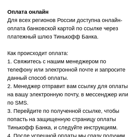
Оплата онлайн
Для всех регионов России доступна онлайн-
оплата банковской картой по ссылке через
платежный шлюз Тинькофф Банка.
Как происходит оплата:
1. Свяжитесь с нашим менеджером по
телефону или электронной почте и запросите
Мы являемся
данный способ оплаты.
официальным
2. Менеджер отправит вам ссылку для оплаты
дилером ГК «Штиль"
на вашу электронную почту, в мессенджер или
Оставьте заявку на подбор
по SMS.
стабилизатора или ИБП и наши
3. Перейдите по полученной ссылке, чтобы
менеджеры помогут вам подобрать
подходящий вариант
попасть на защищенную страницу оплаты
Тинькофф Банка, и следуйте инструкциям.
4. После успешной оплаты мы сразу получим
Оставить заявку