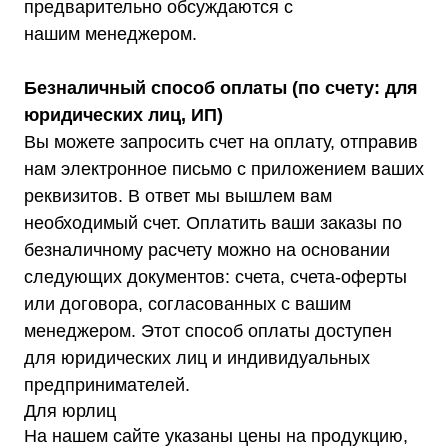
предварительно обсуждаются с
нашим менеджером.
Безналичный способ оплаты (по счету: для
юридических лиц, ИП)
Вы можете запросить счет на оплату, отправив
нам электронное письмо с приложением ваших
реквизитов. В ответ мы вышлем вам
необходимый счет. Оплатить ваши заказы по
Каталог
безналичному расчету можно на основании
Стабилизаторы напряжения
следующих документов: счета, счета-оферты
Однофазные стабилизаторы
Трехфазные стабилизаторы
или договора, согласованных с вашим
Стабилизаторы три фазы в одну
Стабилизаторы для котлов Серия Термо
менеджером. Этот способ оплаты доступен
(Т)
Стабилизаторы инверторные ИнСтаб
для юридических лиц и индивидуальных
Стабилизаторы серии R
Стабилизаторы в стойку Rack 19
предпринимателей.
Стабилизаторы настенные
Источники бесперебойного питания
Для юрлиц
Однофазные ИБП
На нашем сайте указаны цены на продукцию,
ИБП постоянного тока