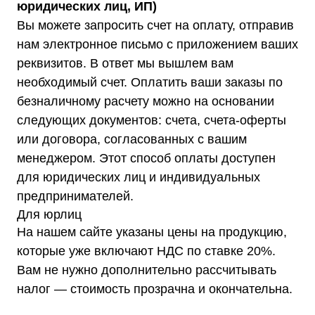
юридических лиц, ИП)
Каталог
Стабилизаторы напряжения
Вы можете запросить счет на оплату, отправив
Однофазные стабилизаторы
Трехфазные стабилизаторы
нам электронное письмо с приложением ваших
Стабилизаторы три фазы в одну
Стабилизаторы для котлов Серия Термо
реквизитов. В ответ мы вышлем вам
(Т)
Стабилизаторы инверторные ИнСтаб
необходимый счет. Оплатить ваши заказы по
Стабилизаторы серии R
Стабилизаторы в стойку Rack 19
безналичному расчету можно на основании
Стабилизаторы настенные
следующих документов: счета, счета-оферты
Источники бесперебойного питания
Однофазные ИБП
или договора, согласованных с вашим
ИБП постоянного тока
Комплекты ИБП и стабилизаторов
менеджером. Этот способ оплаты доступен
Аксессуары
для юридических лиц и индивидуальных
предпринимателей.
Для юрлиц
На нашем сайте указаны цены на продукцию,
которые уже включают НДС по ставке 20%.
Покупателям
О компании
Вам не нужно дополнительно рассчитывать
Доставка
налог — стоимость прозрачна и окончательна.
Оплата
Гарантии
Акции