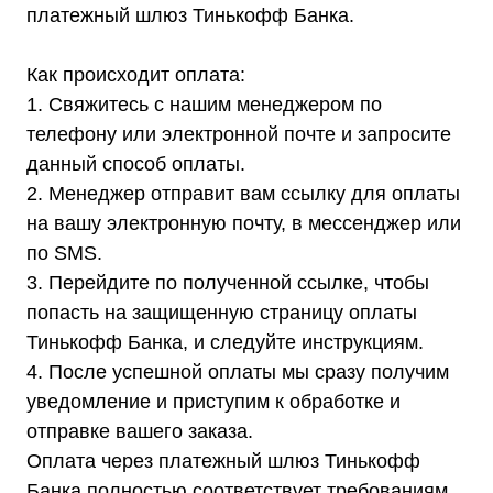
Мы являемся
платежный шлюз Тинькофф Банка.
официальным
дилером ГК «Штиль"
Как происходит оплата:
1. Свяжитесь с нашим менеджером по
Оставьте заявку на подбор
стабилизатора или ИБП и наши
телефону или электронной почте и запросите
менеджеры помогут вам подобрать
данный способ оплаты.
подходящий вариант
2. Менеджер отправит вам ссылку для оплаты
на вашу электронную почту, в мессенджер или
Оставить заявку
по SMS.
3. Перейдите по полученной ссылке, чтобы
попасть на защищенную страницу оплаты
Телефон:
Почта:
Тинькофф Банка, и следуйте инструкциям.
8 (800) 444-75-17
info@shtil-stab.ru
4. После успешной оплаты мы сразу получим
уведомление и приступим к обработке и
отправке вашего заказа.
Оплата через платежный шлюз Тинькофф
Банка полностью соответствует требованиям