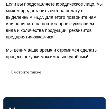
Статьи
Если вы представляете юридическое лицо, мы
Контакты
Условия оформления заказа
можем предоставить счет на оплату с
Реквизиты
выделенным НДС. Для этого позвоните нам
или напишите на почту запрос с указанием
вида и количества продукции, реквизитов
предприятия-заказчика.
+7 (495) 150-17-07
8 (800) 444-75-17
Мы ценим ваше время и стремимся сделать
Режим работы: Пн-Пт: 9:00 —
процесс покупки максимально удобным!
18:00
info@shtil-stab.ru
Смотрите также
Адрес:
г. Москва, 2-й Южнопортовый
проезд, д. 10, стр. 11