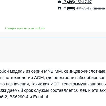
☎️
+7 (495) 150-17-07
☎️
+7 (800) 444-75-17
(звонок
обой модель из серии MNB MM, свинцово-кислотные,
ны по технологии AGM, где электролит абсорбирован
го назначения, таких как ИБП, телекоммуникационны
 Ожидаемый срок службы составляет 10 лет, и эти а
-2, BS6290-4 и Eurobat.