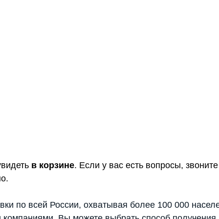
увидеть
в корзине
. Если у вас есть вопросы, звони
о.
вки по всей России, охватывая более 100 000 насел
 компаниями. Вы можете выбрать способ получения 