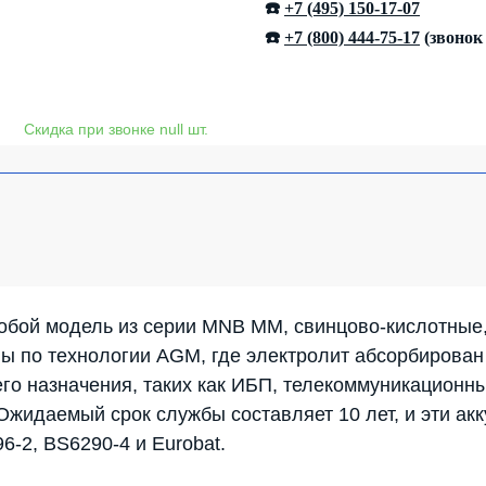
☎️
+7 (495) 150-17-07
☎️
+7 (800) 444-75-17
(звонок
обой модель из серии MNB MM, свинцово-кислотные,
ны по технологии AGM, где электролит абсорбирован
го назначения, таких как ИБП, телекоммуникационны
 Ожидаемый срок службы составляет 10 лет, и эти а
-2, BS6290-4 и Eurobat.