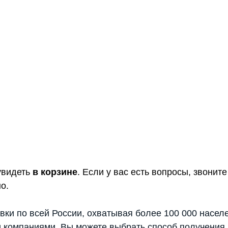
увидеть
в корзине
. Если у вас есть вопросы, звони
о.
вки по всей России, охватывая более 100 000 насел
 компаниями. Вы можете выбрать способ получения 